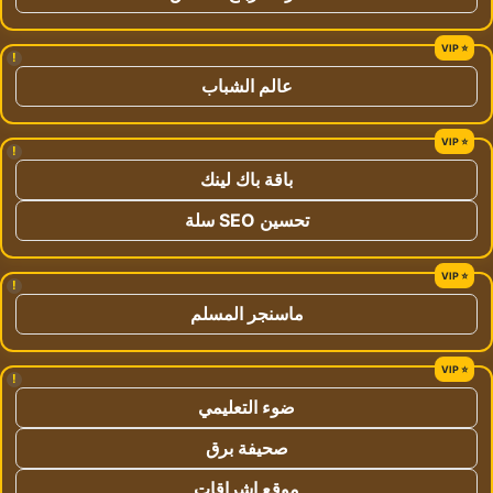
!
عالم الشباب
!
باقة باك لينك
تحسين SEO سلة
!
ماسنجر المسلم
!
ضوء التعليمي
صحيفة برق
موقع اشراقات