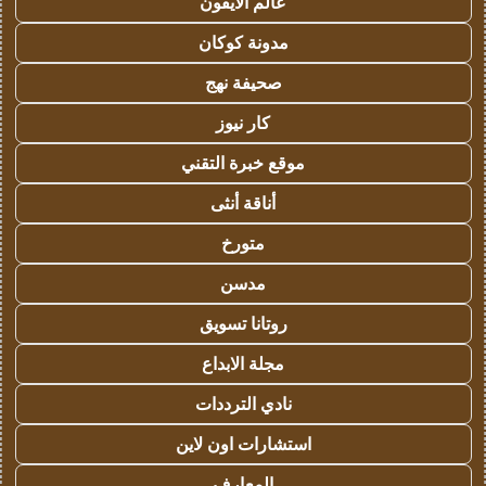
عالم الايفون
مدونة كوكان
صحيفة نهج
كار نيوز
موقع خبرة التقني
أناقة أنثى
متورخ
مدسن
روتانا تسويق
مجلة الابداع
نادي الترددات
استشارات اون لاين
المعارف