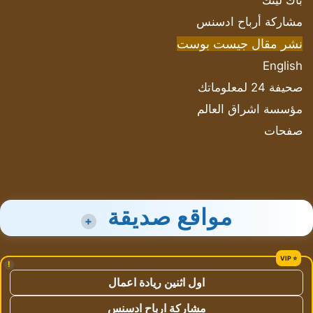
باك لينك
مشاركة أرباح ادسنس
نشر مقال جيست بوست
English
صحيفة 24 لمعلوماتك
مؤسسة اشراق العالم
صفحات
مواقع صديقة
+
!
اول اثنين ريادة اعمال
مشاركة ارباح ادسنس