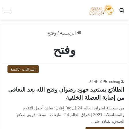
بحث عن
الق
الرئيسية
/
وفتح
وفتح
إشراقات عالمية
84
0
eshrag
الطلائع يستعيد جهود رضوان وفتح الله بعد التعافى
من إصابة العضلة الخلفية
من صحيفة اشراق العالم 24:[ad_1] إعلان: شاهد أجمل الأفلام
والمسلسلات 2021 إشراق العالم 24-متابعات: استعاد فريق طلائع
الجيش، بقيادة عبد…