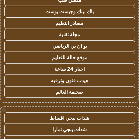
مدسن طب
باك لينك وجيست بوست
مصادر التعليم
مجلة تقنية
يو ان بي الرياضي
موقع حالة للتعليم
اخبار 24 ساعة
هيدب فنون وترفيه
صحيفة العالم
!
شدات ببجي اقساط
شدات ببجي تمارا