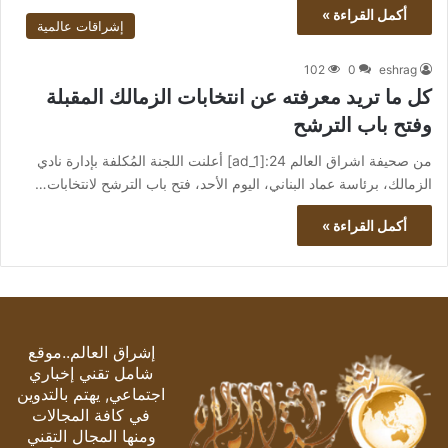
أكمل القراءة »
إشراقات عالمية
102
0
eshrag
كل ما تريد معرفته عن انتخابات الزمالك المقبلة
وفتح باب الترشح
من صحيفة اشراق العالم 24:[ad_1] أعلنت اللجنة المُكلفة بإدارة نادي
الزمالك، برئاسة عماد البناني، اليوم الأحد، فتح باب الترشح لانتخابات…
أكمل القراءة »
إشراق العالم..موقع
شامل تقني إخباري
اجتماعي, يهتم بالتدوين
في كافة المجالات
ومنها المجال التقني