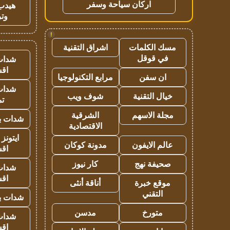
اركان سياحة وسفر
هيدب
وتر
!
مسك الكلمات
اشراق التقنية
في قوقل
شدات
اق
ان سفن
مرابع التكنولوجيا
شدات
خيال التقنية
شوف ويب
تم
مجلة الاسهم
الشرقية
شدات بب
الاقتصادية
ايتونز
عالم الايفون
مدونة كوكان
اق
صحيفة نهج
كار نيوز
شدات
اق
موقع خبرة
أناقة أنثى
التقني
شدات بب
متورخ
مدسن
شدات
اق