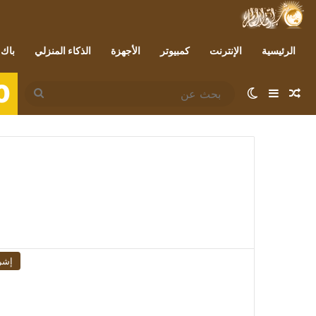
الرئيسية
الإنترنت
كمبيوتر
الأجهزة
الذكاء المنزلي
باك 
0
مقال عشوائي
إضافة عمود جانبي
الوضع المظلم
بحث
عن
إشر