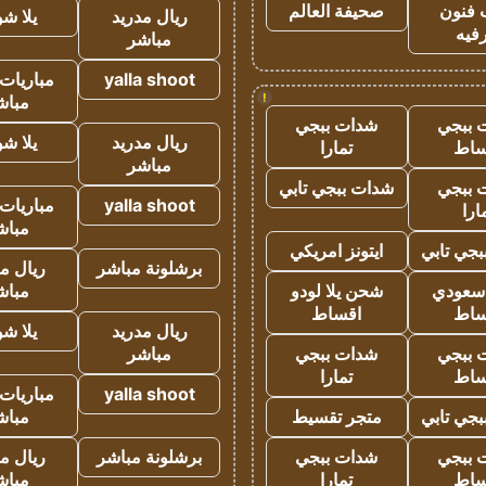
 فنون
صحيفة العالم
ريال مدريد
يلا ش
فيه
مباشر
yalla shoot
مباريات 
!
مباش
 ببجي
شدات ببجي
ريال مدريد
يلا ش
ساط
تمارا
مباشر
 ببجي
شدات ببجي تابي
yalla shoot
مباريات 
ارا
مباش
جي تابي
ايتونز امريكي
برشلونة مباشر
ريال م
 سعودي
شحن يلا لودو
مباش
ساط
اقساط
ريال مدريد
يلا ش
 ببجي
شدات ببجي
مباشر
ساط
تمارا
yalla shoot
مباريات 
جي تابي
متجر تقسيط
مباش
 ببجي
شدات ببجي
برشلونة مباشر
ريال م
ساط
تمارا
مباش