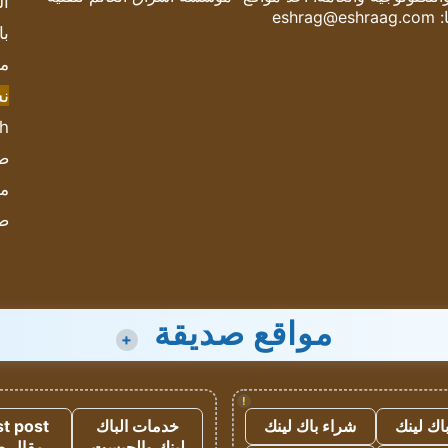
ال
:
eshrag@eshraag.com
با
مش
ن
sh
صحيف
مؤ
ص
مواقع صديقة
+
!
اك لينك
شراء باك لينك
خدمات الباك
t post
لينك والجيست
مقال 