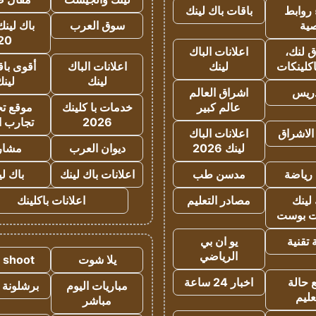
روابط
باقات باك لينك
ية
سوق العرب
باك لينك
20
 لنك،
اعلانات الباك
كلينكات
لينك
اعلانات الباك
أقوى باق
لينك
لين
دريس
اشراق العالم
عالم كبير
خدمات با كلينك
موقع تجا
2026
تجارب ا
الاشراق
اعلانات الباك
لينك 2026
ديوان العرب
مشار
رياضة
مدسن طب
اعلانات باك لينك
باك ل
لينك
مصادر التعليم
اعلانات باكلينك
 بوست
تقنية
يو ان بي
الرياضي
يلا شوت
a shoot
 حالة
اخبار 24 ساعة
مباريات اليوم
برشلونة 
عليم
مباشر