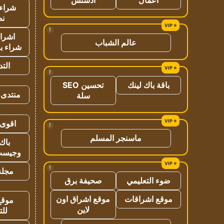
شراء 
نص
!
اشراق
عالم الشباب
شراء با
الت
!
باقة باك لينك
تحسين SEO
منتدى 
سلة
اقوى 
!
ماسنجر المسلم
باك 
وجيست
!
مجلة 
ضوء التعليمي
صحيفة برق
موقع اشراقات
موقع اشراق اون
موقع
لاين
للت