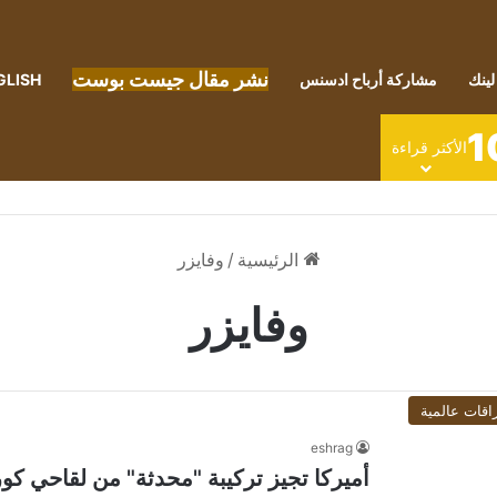
نشر مقال جيست بوست
لينك
مشاركة أرباح ادسنس
GLISH
1
الأكثر قراءة
الرئيسية
/
وفايزر
وفايزر
اقات عالمية
eshrag
أميركا تجيز تركيبة "محدثة" من لقاحي كور