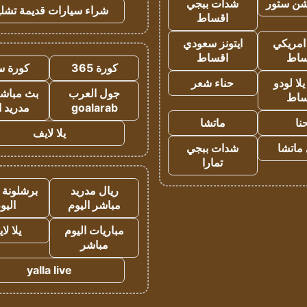
شن ستور
شدات ببجي
شراء سيارات قديمة تشلي
اقساط
 امريكي
ايتونز سعودي
ساط
اقساط
كورة 365
كورة س
ا لودو
حناء شعر
جول العرب
بث مباشر
ساط
goalarab
مدريد ا
نا
ماتشا
يلا لايف
ماتشا
شدات ببجي
تمارا
ريال مدريد
برشلونة 
مباشر اليوم
اليو
مباريات اليوم
يلا لا
مباشر
yalla live