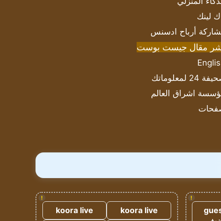
ذكاء المنزلي
ك لينك
اركة أرباح ادسنس
شر مقال جيست بوست
Engli
ة 24 لمعلوماتك
سسة اشراق العالم
فحات
!
!
koora live
koora live
gues
ضيف