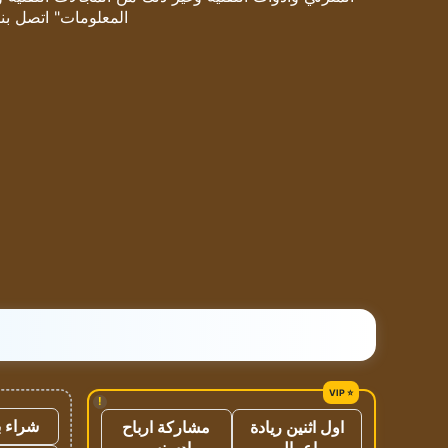
المعلومات" اتصل بنا
!
شراء ب
اول اثنين ريادة
مشاركة ارباح
اعمال
ادسنس