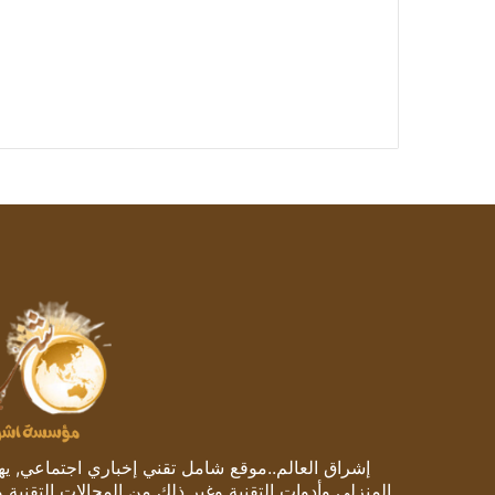
إشراق العالم..موقع شامل تقني إخباري اجتماعي, يهتم
المنزلي وأدوات التقنية وغير ذلك من المجالات التقنية 