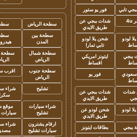
جي تابي
فور يو ستور
4u
شدات ببجي عن
سطحة الرياض
سطح
طريق الايدي
سطحة بين
سطح
ا لودو
شحن يلا لودو
المدن
هيدرو
ساط
تابي تمارا
سطحة شمال
سطحة 
 ببجي
ايتونز امريكي
الرياض
الري
ساط
اقساط
سطحة جنوب
اقرب س
 سعودي
فور يو
الرياض
ساط
تشليح
شراء سي
شدات
شدات ببجي عن
سكرا
جي
طريق الايدي
شراء سيارات
موقع ش
ا لودو
شحن لودو عن
تشليح
سيارات 
طريق الايدي
ارقام يشترون
شراء سي
 ببجي
بطاقات ايتونز
سيارات تشليح
مصدو