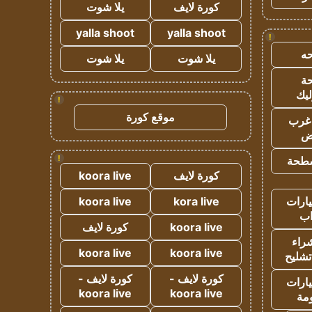
كورة لايف
يلا شوت
yalla shoot
yalla shoot
!
ه
يلا شوت
يلا شوت
ة
ليك
!
موقع كورة
غرب
اض
!
طحة
كورة لايف
koora live
ارات
kora live
koora live
ب
koora live
كورة لايف
راء
koora live
koora live
تشليح
كورة لايف -
كورة لايف -
ارات
koora live
koora live
مة