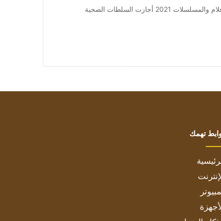
من صحيفة اشراق العالم 24:[ad_1] إعلان: شاهد أجمل الأفلام والمسلسلات 2021 أجازت السلطات الصحية
ابط تهمك
رئيسية
إنترنت
بيوتر
أجهزة