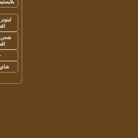
بلايستي
ايتونز
اق
شحن يل
اق
ح
شاي 