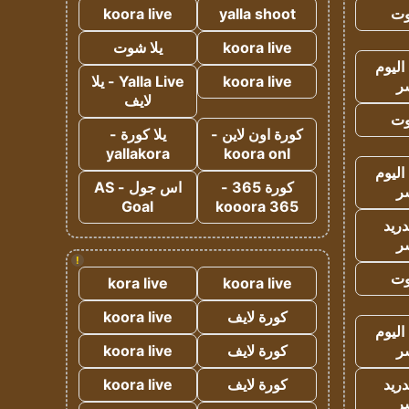
وت
yalla shoot
koora live
koora live
يلا شوت
اليوم
koora live
Yalla Live - يلا
ر
لايف
وت
كورة اون لاين -
يلا كورة -
yallakora
koora onl
اليوم
كورة 365 -
اس جول - AS
ر
Goal
kooora 365
دريد
ر
!
وت
kora live
koora live
كورة لايف
koora live
اليوم
ر
كورة لايف
koora live
دريد
كورة لايف
koora live
ر