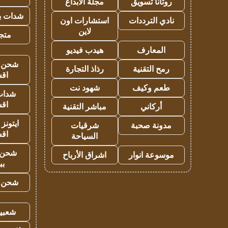
روتانا تسويق
مجلة الابداع
شدات بب
نادي الترددات
استشارات اون
لاين
متجر 
المعارف
هيدب فيديو
شحن يل
رمح التقنية
رذاذ التجارة
اق
طعم وكيف
شهود نت
شدات
اق
أركاني
مباشر التقنية
ايتونز
مدونة صحبة
شرقيات
اق
السياحة
شحن 
موسوعة انوار
اشراق الأرباح
بب
شحن يل
شعبية