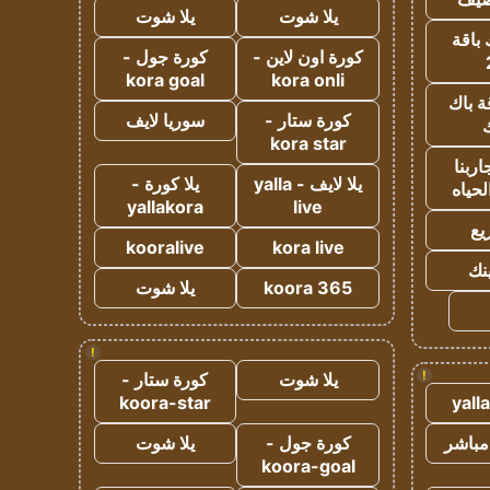
يلا شوت
يلا شوت
 باقة
كورة اون لاين -
كورة جول -
kora goal
kora onli
ة باك
كورة ستار -
سوريا لايف
ك
kora star
ربنا
يلا لايف - yalla
يلا كورة -
لحياه
yallakora
live
يع
kooralive
kora live
ينك
koora 365
يلا شوت
!
!
يلا شوت
كورة ستار -
koora-star
yall
مباشر
كورة جول -
يلا شوت
koora-goal