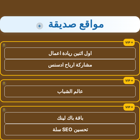
مواقع صديقة
+
!
اول اثنين ريادة اعمال
مشاركة ارباح ادسنس
!
عالم الشباب
!
باقة باك لينك
تحسين SEO سلة