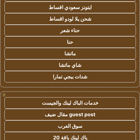
ايتونز سعودي اقساط
شحن يلا لودو اقساط
حناء شعر
حنا
ماتشا
شاي ماتشا
شدات ببجي تمارا
!
خدمات الباك لينك والجيست
guest post مقال ضيف
سوق العرب
باك لينك باقة 20