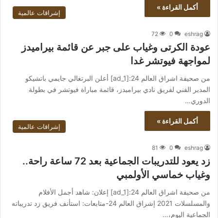
أكمل القراءة »
إشراقات عالمية
72
0
eshrag
عودة الكرتى وغياب على جبر عن قائمة بيراميدز
لمواجهة فيوتشر غدا
من صحيفة اشراق العالم 24:[ad_1] أعلن البرتغالي جايمي باتشيكو
المدير الفني لفريق نادي بيراميدز، قائمة مباراة فيوتشر في بطولة
الدوري…
أكمل القراءة »
إشراقات عالمية
81
0
eshrag
زد يعود للتدريبات الجماعية بعد 72 ساعة راحة..
وغياب خماسي الأولمبي
من صحيفة اشراق العالم 24:[ad_1] إعلان: شاهد أجمل الأفلام
والمسلسلات 2021 إشراق العالم 24-متابعات: استأنف فريق زد تدريباته
الجماعية اليوم،…