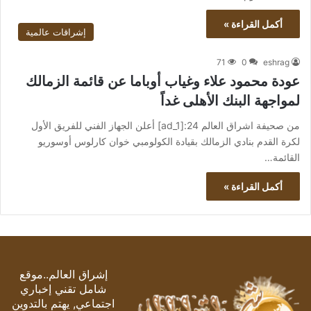
أكمل القراءة »
إشراقات عالمية
71
0
eshrag
عودة محمود علاء وغياب أوباما عن قائمة الزمالك
لمواجهة البنك الأهلى غداً
من صحيفة اشراق العالم 24:[ad_1] أعلن الجهاز الفني للفريق الأول
لكرة القدم بنادي الزمالك بقيادة الكولومبي خوان كارلوس أوسوريو
القائمة…
أكمل القراءة »
إشراق العالم..موقع
شامل تقني إخباري
اجتماعي, يهتم بالتدوين