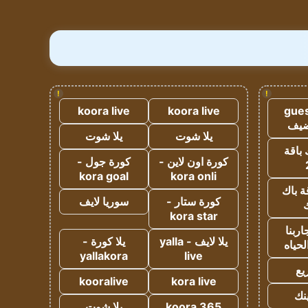
!
!
koora live
koora live
gues
ضيف
يلا شوت
يلا شوت
 باقة
كورة اون لاين -
كورة جول -
kora goal
kora onli
ة باك
كورة ستار -
سوريا لايف
ك
kora star
ربنا
يلا لايف - yalla
يلا كورة -
لحياه
yallakora
live
يع
kooralive
kora live
ينك
koora 365
يلا شوت