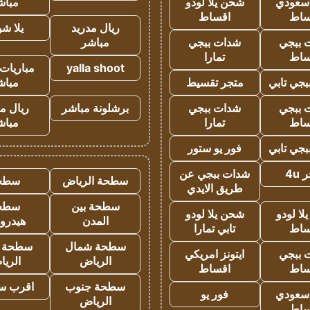
 سعودي
شحن يلا لودو
مباش
ساط
اقساط
ريال مدريد
يلا ش
 ببجي
شدات ببجي
مباشر
ساط
تمارا
yalla shoot
مباريات 
جي تابي
متجر تقسيط
مباش
 ببجي
شدات ببجي
برشلونة مباشر
ريال م
ساط
تمارا
مباش
جي تابي
فور يو ستور
4u
شدات ببجي عن
سطحة الرياض
سطح
طريق الايدي
سطحة بين
سطح
ا لودو
شحن يلا لودو
المدن
هيدرو
ساط
تابي تمارا
سطحة شمال
سطحة 
 ببجي
ايتونز امريكي
الرياض
الري
ساط
اقساط
سطحة جنوب
اقرب س
 سعودي
فور يو
الرياض
ساط