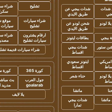
تشليح
شراء سي
شدات
شدات ببجي عن
سكرا
جي
طريق الايدي
شراء سيارات
موقع ش
ا لودو
شحن لودو عن
تشليح
سيارات 
طريق الايدي
ارقام يشترون
شراء سي
 ببجي
بطاقات ايتونز
سيارات تشليح
مصدو
شن ستور
شدات ببجي
شراء سيارات قديمة تشلي
اقساط
 امريكي
ايتونز سعودي
ساط
اقساط
كورة 365
كورة س
ا لودو
حناء شعر
جول العرب
بث مباشر
ساط
goalarab
مدريد ا
نا
ماتشا
يلا لايف
ماتشا
شدات ببجي
تمارا