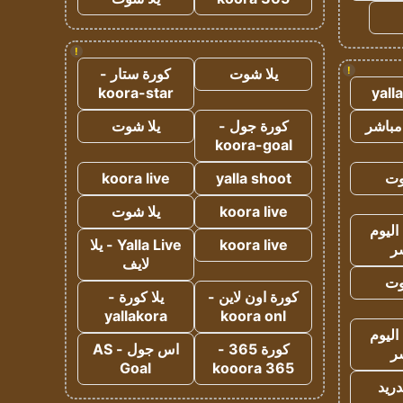
!
!
يلا شوت
كورة ستار -
koora-star
yall
مباشر
كورة جول -
يلا شوت
koora-goal
وت
yalla shoot
koora live
koora live
يلا شوت
اليوم
koora live
Yalla Live - يلا
ر
لايف
وت
كورة اون لاين -
يلا كورة -
yallakora
koora onl
اليوم
كورة 365 -
اس جول - AS
ر
Goal
kooora 365
دريد