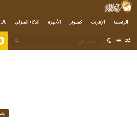
الرئيسية
الإنترنت
كمبيوتر
الأجهزة
الذكاء المنزلي
باك 
0
مقال عشوائي
إضافة عمود جانبي
الوضع المظلم
بحث
عن
إشر