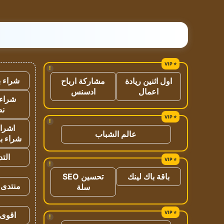
!
شراء ب
اول اثنين ريادة
مشاركة ارباح
اعمال
ادسنس
شراء 
نص
!
اشراق
عالم الشباب
شراء با
الت
!
باقة باك لينك
تحسين SEO
منتدى 
سلة
اقوى 
!