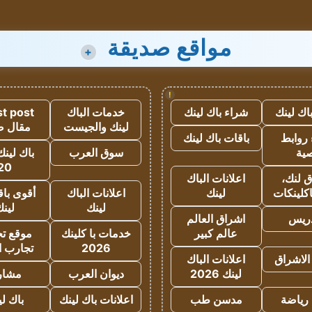
مواقع صديقة
+
!
اك لينك
شراء باك لينك
خدمات الباك
t post
لينك والجيست
مقال 
روابط
باقات باك لينك
ية
سوق العرب
باك لينك
20
 لنك،
اعلانات الباك
كلينكات
لينك
اعلانات الباك
أقوى باق
لينك
لين
دريس
اشراق العالم
عالم كبير
خدمات با كلينك
موقع تجا
2026
تجارب ا
الاشراق
اعلانات الباك
لينك 2026
ديوان العرب
مشار
رياضة
مدسن طب
اعلانات باك لينك
باك ل