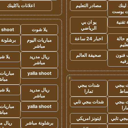
لينك
مصادر التعليم
اعلانات باكلينك
 بوست
تقنية
يو ان بي
الرياضي
يلا شوت
a shoot
 حالة
اخبار 24 ساعة
مباريات اليوم
برشلونة 
عليم
مباشر
 فنون
صحيفة العالم
ريال مدريد
يلا ش
فيه
مباشر
yalla shoot
مباريات 
!
مباش
 ببجي
شدات ببجي
ريال مدريد
يلا ش
ساط
تمارا
مباشر
 ببجي
شدات ببجي تابي
yalla shoot
مباريات 
ارا
مباش
جي تابي
ايتونز امريكي
برشلونة مباشر
ريال م