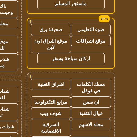
ماسنجر المسلم
باك 
وجيست
!
مجلة 
ضوء التعليمي
صحيفة برق
موقع اشراقات
موقع اشراق اون
موقع
لاين
للت
اركان سياحة وسفر
هيدب
وتر
!
مسك الكلمات
اشراق التقنية
في قوقل
شدات
اق
ان سفن
مرابع التكنولوجيا
شدات
خيال التقنية
شوف ويب
تم
مجلة الاسهم
الشرقية
شدات بب
الاقتصادية