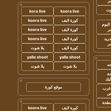
ر
!
وت
kora live
koora live
كورة لايف
koora live
اليوم
ر
كورة لايف
koora live
دريد
كورة لايف
koora live
ر
كورة لايف
يلا شوت
yalla shoot
yalla shoot
!
ه
يلا شوت
يلا شوت
ة
ليك
!
موقع كورة
غرب
اض
!
طحة
كورة لايف
koora live