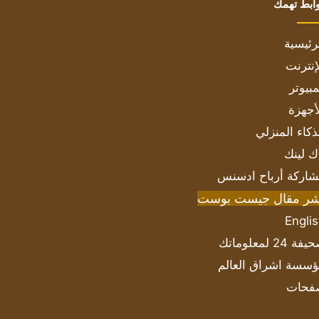
ابط تهمك
رئيسية
إنترنت
بيوتر
أجهزة
ذكاء المنزلي
ك لينك
اركة أرباح ادسنس
شر مقال جيست بوست
Engli
ة 24 لمعلوماتك
سسة اشراق العالم
فحات