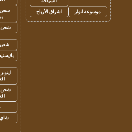
السياحة
شحن 
موسوعة انوار
اشراق الأرباح
بب
شحن يل
شعبية
بلايستي
ايتونز
اق
شحن يل
اق
ح
شاي 