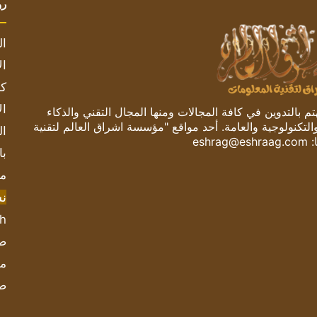
رو
ال
ال
كم
ال
 بالتدوين في كافة المجالات ومنها المجال التقني والذكاء
والتكنولوجية والعامة. أحد مواقع "مؤسسة اشراق العالم لتقنية
ال
:
eshrag@eshraag.com
با
مش
ن
sh
صحيف
مؤ
ص