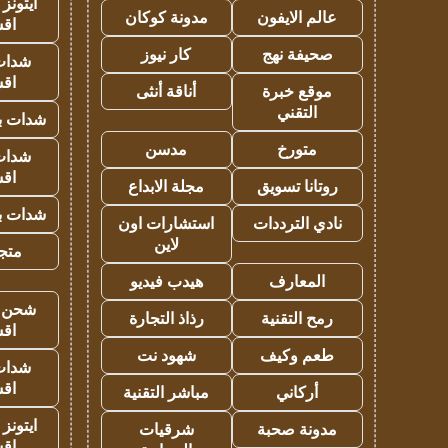
ايتونز
عالم الايفون
مدونة كوكان
اق
صحيفة نهج
كار نيوز
شدات
اق
موقع خبرة
أناقة أنثى
التقني
شدات بب
متورخ
مدسن
شدات
اق
روتانا تسويق
مجلة الابداع
شدات بب
نادي الترددات
استشارات اون
لاين
متجر 
المعارف
هيدب فيديو
شحن يل
رمح التقنية
رذاذ التجارة
اق
طعم وكيف
شهود نت
شدات
اق
أركاني
مباشر التقنية
ايتونز
مدونة صحبة
شرقيات
اق