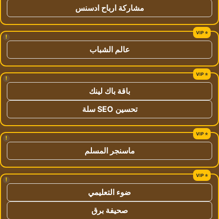
مشاركة ارباح ادسنس
!
عالم الشباب
!
باقة باك لينك
تحسين SEO سلة
!
ماسنجر المسلم
!
ضوء التعليمي
صحيفة برق