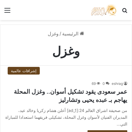
بحث عن
الق
الرئيسية
/
وغزل
وغزل
إشراقات عالمية
69
0
eshrag
عمر سعودى يقود تشكيل أسوان.. وغزل المحلة
يهاجم بـ عبده يحيى وتشارليز
من صحيفة اشراق العالم 24:[ad_1] أعلن هشام زكريا وخالد عيد،
المديران الفنيان لأسوان وغزل المحلة، تشكيلى فريقهما استعدادا للمباراة
التي…