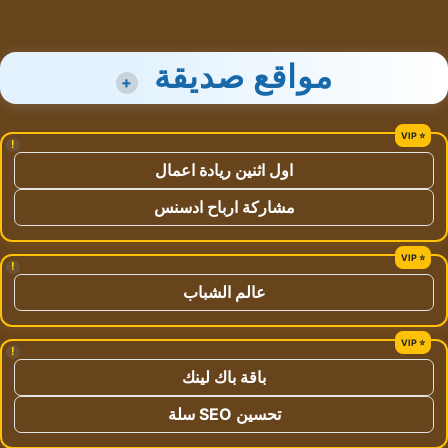
مواقع صديقة
+
!
اول اثنين ريادة اعمال
مشاركة ارباح ادسنس
!
عالم الشباب
!
باقة باك لينك
تحسين SEO سلة