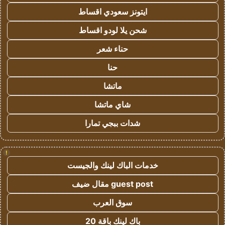
ايتونز سعودي اقساط
شحن يلا لودو اقساط
حناء شعر
حنا
ماتشا
شاي ماتشا
شدات ببجي تمارا
!
خدمات الباك لينك والجيست
guest post مقال ضيف
سوق العرب
باك لينك باقة 20