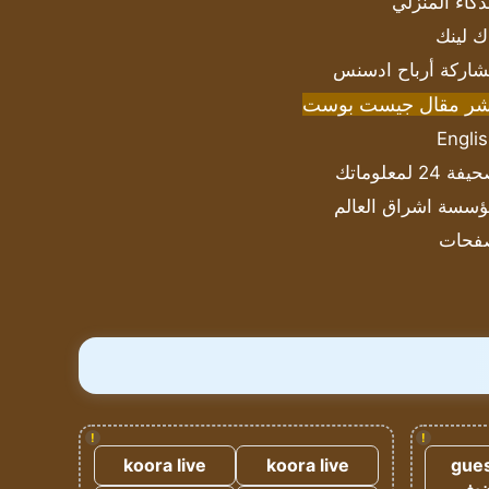
ذكاء المنزلي
ك لينك
اركة أرباح ادسنس
شر مقال جيست بوست
Engli
ة 24 لمعلوماتك
سسة اشراق العالم
فحات
!
!
koora live
koora live
gues
ضيف