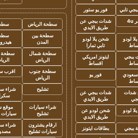
جي تابي
فور يو ستور
4u
شدات ببجي عن
سطحة الرياض
سطح
طريق الايدي
سطحة بين
سطح
ا لودو
شحن يلا لودو
المدن
هيدرو
ساط
تابي تمارا
سطحة شمال
سطحة 
 ببجي
ايتونز امريكي
الرياض
الري
ساط
اقساط
سطحة جنوب
اقرب س
 سعودي
فور يو
الرياض
ساط
تشليح
شراء سي
شدات
شدات ببجي عن
سكرا
جي
طريق الايدي
شراء سيارات
موقع ش
ا لودو
شحن لودو عن
تشليح
سيارات 
طريق الايدي
ارقام يشترون
شراء سي
 ببجي
بطاقات ايتونز
سيارات تشليح
مصدو