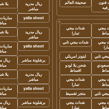
 فنون
صحيفة العالم
ريال مدريد
يلا ش
فيه
مباشر
yalla shoot
مباريات 
!
مباش
 ببجي
شدات ببجي
ريال مدريد
يلا ش
ساط
تمارا
مباشر
 ببجي
شدات ببجي تابي
yalla shoot
مباريات 
ارا
مباش
جي تابي
ايتونز امريكي
برشلونة مباشر
ريال م
 سعودي
شحن يلا لودو
مباش
ساط
اقساط
ريال مدريد
يلا ش
 ببجي
شدات ببجي
مباشر
ساط
تمارا
yalla shoot
مباريات 
جي تابي
متجر تقسيط
مباش
 ببجي
شدات ببجي
برشلونة مباشر
ريال م
ساط
تمارا
مباش