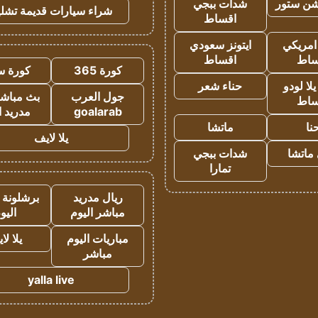
شن ستور
شدات ببجي
شراء سيارات قديمة تشلي
اقساط
 امريكي
ايتونز سعودي
ساط
اقساط
كورة 365
كورة س
ا لودو
حناء شعر
جول العرب
بث مباشر
ساط
goalarab
مدريد ا
نا
ماتشا
يلا لايف
ماتشا
شدات ببجي
تمارا
ريال مدريد
برشلونة 
مباشر اليوم
اليو
مباريات اليوم
يلا لا
مباشر
yalla live