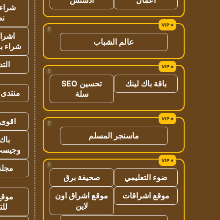
شراء 
نص
!
اشراق
عالم الشباب
شراء با
الت
!
باقة باك لينك
تحسين SEO
منتدى 
سلة
اقوى 
!
ماسنجر المسلم
باك 
وجيست
!
مجلة 
ضوء التعليمي
صحيفة برق
موقع اشراقات
موقع اشراق اون
موقع
لاين
للت