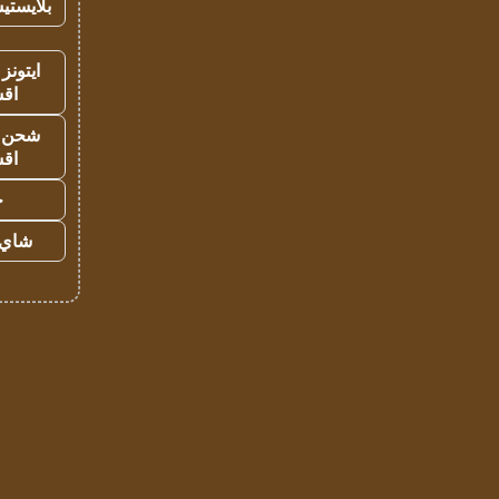
بلايستي
ايتونز
اق
شحن يل
اق
ح
شاي 