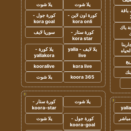
يلا شوت
يلا شوت
 باقة
كورة اون لاين -
كورة جول -
kora goal
kora onli
ة باك
كورة ستار -
سوريا لايف
ك
kora star
ربنا
يلا لايف - yalla
يلا كورة -
لحياه
yallakora
live
يع
kooralive
kora live
ينك
koora 365
يلا شوت
!
!
يلا شوت
كورة ستار -
koora-star
yall
مباشر
كورة جول -
يلا شوت
koora-goal