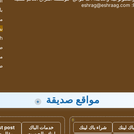
ال
:
eshrag@eshraag.com
با
مش
ن
sh
صحيف
مؤ
ص
مواقع صديقة
+
!
اك لينك
شراء باك لينك
خدمات الباك
t post
لينك والجيست
مقال 