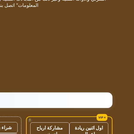
المعلومات" اتصل بنا
!
شراء ب
اول اثنين ريادة
مشاركة ارباح
اعمال
ادسنس