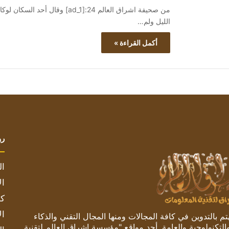
من صحيفة اشراق العالم 24:[ad_1]
الليل ولم…
أكمل القراءة »
رو
ال
ال
كم
ال
 بالتدوين في كافة المجالات ومنها المجال التقني والذكاء
والتكنولوجية والعامة. أحد مواقع "مؤسسة اشراق العالم لتقنية