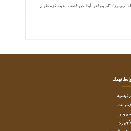
 وقال أحد السكان لوكالة “رويترز”: “لم يتوقفوا أبدا عن قصف مدينة غزة طوال
ابط تهمك
رئيسية
إنترنت
بيوتر
أجهزة