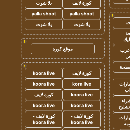
كورة لايف
يلا شوت
yalla shoot
yalla shoot
!
ه
يلا شوت
يلا شوت
ة
ليك
!
موقع كورة
غرب
اض
!
طحة
كورة لايف
koora live
ارات
kora live
koora live
ب
koora live
كورة لايف
راء
koora live
koora live
تشليح
كورة لايف -
كورة لايف -
ارات
koora live
koora live
مة