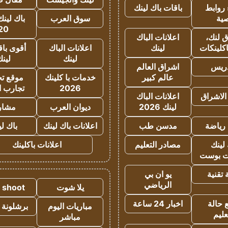
روابط
باقات باك لينك
ية
سوق العرب
باك لينك
20
 لنك،
اعلانات الباك
كلينكات
لينك
اعلانات الباك
أقوى باق
لينك
لين
دريس
اشراق العالم
عالم كبير
خدمات با كلينك
موقع تجا
2026
تجارب ا
الاشراق
اعلانات الباك
لينك 2026
ديوان العرب
مشار
رياضة
مدسن طب
اعلانات باك لينك
باك ل
لينك
مصادر التعليم
اعلانات باكلينك
 بوست
تقنية
يو ان بي
الرياضي
يلا شوت
a shoot
 حالة
اخبار 24 ساعة
مباريات اليوم
برشلونة 
عليم
مباشر