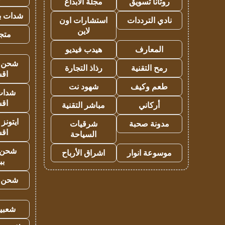
روتانا تسويق
مجلة الابداع
شدات بب
نادي الترددات
استشارات اون
لاين
متجر 
المعارف
هيدب فيديو
شحن يل
رمح التقنية
رذاذ التجارة
اق
طعم وكيف
شهود نت
شدات
اق
أركاني
مباشر التقنية
ايتونز
مدونة صحبة
شرقيات
اق
السياحة
شحن 
موسوعة انوار
اشراق الأرباح
بب
شحن يل
شعبية