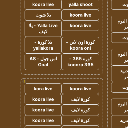
وت
yalla shoot
koora live
koora live
يلا شوت
اليوم
koora live
Yalla Live - يلا
ر
لايف
وت
كورة اون لاين -
يلا كورة -
yallakora
koora onl
اليوم
كورة 365 -
اس جول - AS
ر
Goal
kooora 365
دريد
ر
!
وت
kora live
koora live
كورة لايف
koora live
اليوم
ر
كورة لايف
koora live
دريد
كورة لايف
koora live
ر