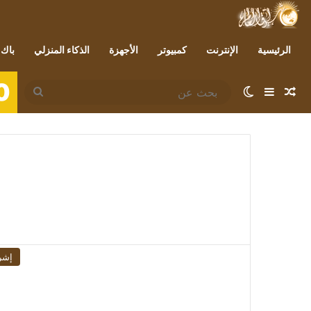
الرئيسية
الإنترنت
كمبيوتر
الأجهزة
الذكاء المنزلي
باك 
0
مقال عشوائي
إضافة عمود جانبي
الوضع المظلم
بحث
عن
إشر