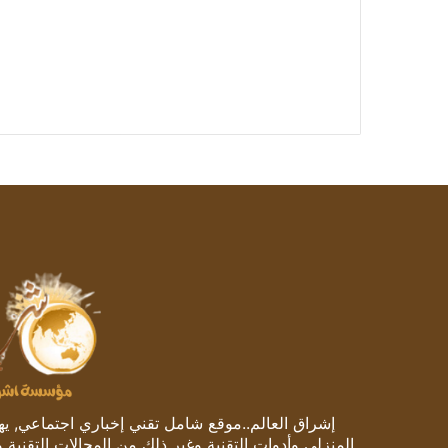
إشراق العالم..موقع شامل تقني إخباري اجتماعي, يهتم
المنزلي وأدوات التقنية وغير ذلك من المجالات التقنية 