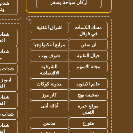
اركان سياحة وسفر
هيدب
وتر
!
مسك الكلمات
اشراق التقنية
في قوقل
شدات
اق
ان سفن
مرابع التكنولوجيا
شدات
خيال التقنية
شوف ويب
تم
مجلة الاسهم
الشرقية
شدات بب
الاقتصادية
ايتونز
عالم الايفون
مدونة كوكان
اق
صحيفة نهج
كار نيوز
شدات
اق
موقع خبرة
أناقة أنثى
التقني
شدات بب
متورخ
مدسن
شدات
اق