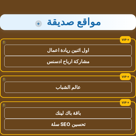
مواقع صديقة
+
!
اول اثنين ريادة اعمال
مشاركة ارباح ادسنس
!
عالم الشباب
!
باقة باك لينك
تحسين SEO سلة