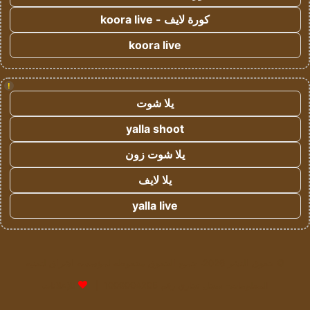
كورة لايف - koora live
koora live
!
يلا شوت
yalla shoot
يلا شوت زون
يلا لايف
yalla live
© حقوق النشر 2026، جميع الحقوق محفوظة لمؤسسة اشراق لتقنية
المعلومات- سجل تجاري رقم 1009094205 |
للإعلانات