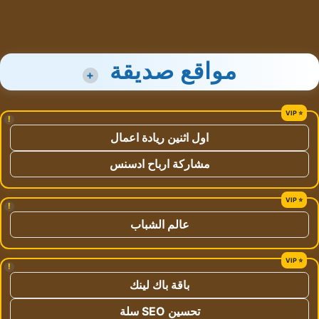
مواقع صديقة
+
!
اول اثنين ريادة اعمال
مشاركة ارباح ادسنس
!
عالم الشباب
!
باقة باك لينك
تحسين SEO سلة