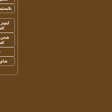
بلايستي
ايتونز
اق
شحن يل
اق
ح
شاي 