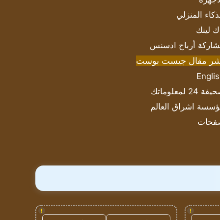
ذكاء المنزلي
ك لينك
اركة أرباح ادسنس
شر مقال جيست بوست
Engli
ة 24 لمعلوماتك
سسة اشراق العالم
فحات
!
!