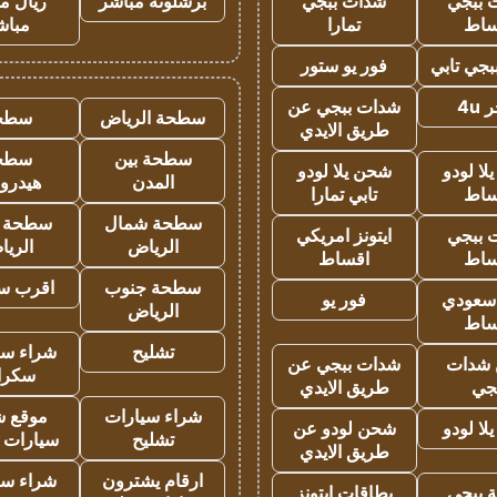
 ببجي
شدات ببجي
برشلونة مباشر
ريال م
ساط
تمارا
مباش
جي تابي
فور يو ستور
4u
شدات ببجي عن
سطحة الرياض
سطح
طريق الايدي
سطحة بين
سطح
ا لودو
شحن يلا لودو
المدن
هيدرو
ساط
تابي تمارا
سطحة شمال
سطحة 
 ببجي
ايتونز امريكي
الرياض
الري
ساط
اقساط
سطحة جنوب
اقرب س
 سعودي
فور يو
الرياض
ساط
تشليح
شراء سي
شدات
شدات ببجي عن
سكرا
جي
طريق الايدي
شراء سيارات
موقع ش
ا لودو
شحن لودو عن
تشليح
سيارات 
طريق الايدي
ارقام يشترون
شراء سي
 ببجي
بطاقات ايتونز