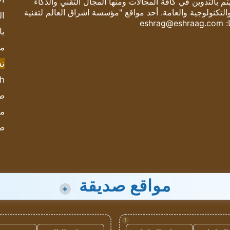
 بالتدوين في كافة المجالات ومنها المجال التقني والذكاء
والتكنولوجية والعامة. أحد مواقع "مؤسسة اشراق العالم لتقنية
ال
:
eshrag@eshraag.com
با
مش
ن
sh
صحيف
مؤ
ص
مواقع صديقة
+
!