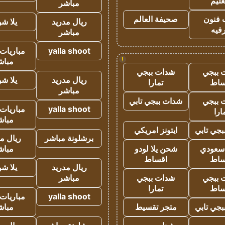
عليم
مباشر
 فنون
صحيفة العالم
ريال مدريد
يلا ش
فيه
مباشر
yalla shoot
مباريات 
!
مباش
 ببجي
شدات ببجي
ريال مدريد
يلا ش
ساط
تمارا
مباشر
 ببجي
شدات ببجي تابي
yalla shoot
مباريات 
ارا
مباش
جي تابي
ايتونز امريكي
برشلونة مباشر
ريال م
 سعودي
شحن يلا لودو
مباش
ساط
اقساط
ريال مدريد
يلا ش
 ببجي
شدات ببجي
مباشر
ساط
تمارا
yalla shoot
مباريات 
جي تابي
متجر تقسيط
مباش