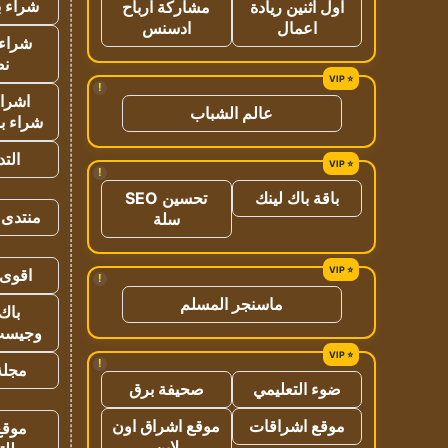
شراء ب
اول اثنين ريادة
مشاركة ارباح
اعمال
ادسنس
شراء 
نص
!
اشراق
عالم الشباب
شراء با
الت
!
باقة باك لينك
تحسين SEO
منتدى 
سلة
اقوى 
!
ماسنجر المسلم
باك 
وجيست
!
مجلة 
ضوء التعليمي
صحيفة برق
موقع اشراقات
موقع اشراق اون
موقع
لاين