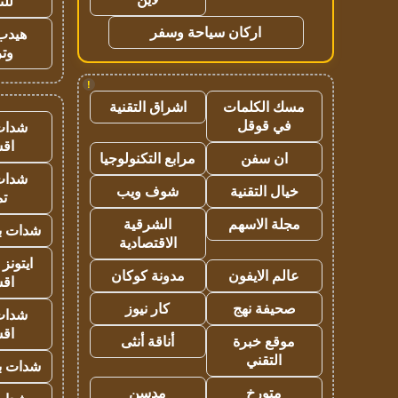
للت
اركان سياحة وسفر
هيدب
وتر
!
مسك الكلمات
اشراق التقنية
في قوقل
شدات
اق
ان سفن
مرابع التكنولوجيا
شدات
خيال التقنية
شوف ويب
تم
مجلة الاسهم
الشرقية
شدات بب
الاقتصادية
ايتونز
عالم الايفون
مدونة كوكان
اق
صحيفة نهج
كار نيوز
شدات
اق
موقع خبرة
أناقة أنثى
التقني
شدات بب
متورخ
مدسن