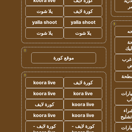
دريد
كورة لايف
koora live
ر
كورة لايف
يلا شوت
yalla shoot
yalla shoot
!
ه
يلا شوت
يلا شوت
ة
ليك
!
موقع كورة
غرب
اض
!
طحة
كورة لايف
koora live
ارات
kora live
koora live
ب
koora live
كورة لايف
راء
koora live
koora live
تشليح
كورة لايف -
كورة لايف -
ارات