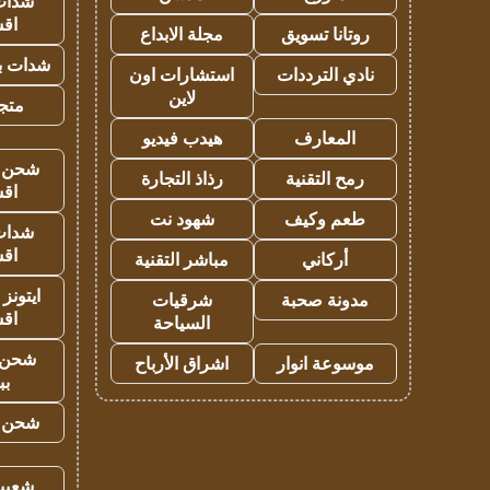
شدات
اق
روتانا تسويق
مجلة الابداع
شدات بب
نادي الترددات
استشارات اون
لاين
متجر 
المعارف
هيدب فيديو
شحن يل
رمح التقنية
رذاذ التجارة
اق
طعم وكيف
شهود نت
شدات
اق
أركاني
مباشر التقنية
ايتونز
مدونة صحبة
شرقيات
اق
السياحة
شحن 
موسوعة انوار
اشراق الأرباح
بب
شحن يل
شعبية