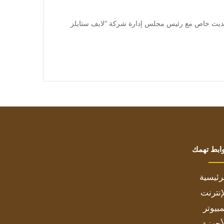
a] خاص – بتجــرد: في حديث خاص مع رئيس مجلس إدارة شركة “لايف ستايلز
ابط تهمك
رئيسية
إنترنت
بيوتر
أجهزة