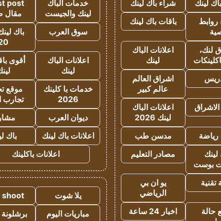
اك لينك
شراء باك لينك
خدمات الباك
t post
لينك والجيست
مقال 
روابط
باقات باك لينك
ية
سوق العرب
باك لينك
20
 لنك،
اعلانات الباك
كلينكات
لينك
اعلانات الباك
أقوى باق
لينك
لين
دريس
اشراق العالم
عالم كبير
خدمات با كلينك
موقع تجا
2026
تجارب ا
الاشراق
اعلانات الباك
لينك 2026
ديوان العرب
مشار
رياضة
مدسن طب
اعلانات باك لينك
باك ل
لينك
مصادر التعليم
اعلانات باكلينك
 بوست
تقنية
يو ان بي
الرياضي
يلا شوت
a shoot
 حالة
اخبار 24 ساعة
مباريات اليوم
برشلونة 