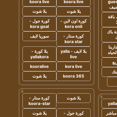
koora live
koora live
gues
ضيف
يلا شوت
يلا شوت
 باقة
كورة اون لاين -
كورة جول -
kora goal
kora onli
ة باك
كورة ستار -
سوريا لايف
ك
kora star
ربنا
يلا لايف - yalla
يلا كورة -
لحياه
yallakora
live
يع
kooralive
kora live
ينك
koora 365
يلا شوت
!
!
يلا شوت
كورة ستار -
koora-star
yall
مباشر
كورة جول -
يلا شوت