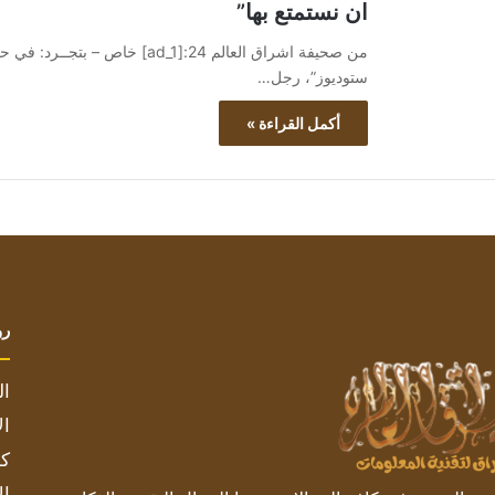
ان نستمتع بها”
من صحيفة اشراق العالم 24:[d_1
ستوديوز”، رجل…
أكمل القراءة »
رو
ال
ال
كم
ال