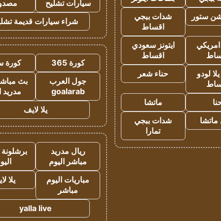
سيارات تشليح
مصدو
شن ستور
شدات ببجي
شراء سيارات قديمة تشلي
اقساط
 امريكي
ايتونز سعودي
ساط
اقساط
كورة 365
كورة س
ا لودو
حناء شعر
جول العرب
بث مباشر
ساط
goalarab
مدريد ا
نا
ماتشا
يلا لايف
ماتشا
شدات ببجي
تمارا
ريال مدريد
برشلونة 
مباشر اليوم
اليو
مباريات اليوم
يلا لا
مباشر
yalla live