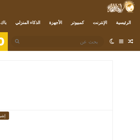
الرئيسية
الإنترنت
كمبيوتر
الأجهزة
الذكاء المنزلي
باك 
0
مقال عشوائي
إضافة عمود جانبي
الوضع المظلم
بحث
عن
إشر