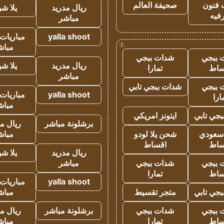
 فنون
صحيفة العالم
ريال مدريد
يلا ش
فيه
مباشر
yalla shoot
مباريات 
!
مباش
 ببجي
شدات ببجي
ريال مدريد
يلا ش
ساط
تمارا
مباشر
 ببجي
شدات ببجي تابي
yalla shoot
مباريات 
ارا
مباش
جي تابي
ايتونز امريكي
برشلونة مباشر
ريال م
 سعودي
شحن يلا لودو
مباش
ساط
اقساط
ريال مدريد
يلا ش
 ببجي
شدات ببجي
مباشر
ساط
تمارا
yalla shoot
مباريات 
جي تابي
متجر تقسيط
مباش
 ببجي
شدات ببجي
برشلونة مباشر
ريال م
ساط
تمارا
مباش