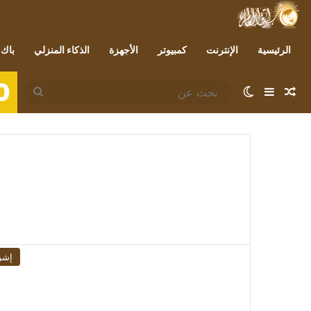
الرئيسية
الإنترنت
كمبيوتر
الأجهزة
الذكاء المنزلي
باك 
0
مقال عشوائي
إضافة عمود جانبي
الوضع المظلم
بحث
عن
إشر