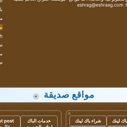
ال
:
eshrag@eshraag.com
با
مش
ن
sh
صحيف
مؤ
ص
مواقع صديقة
+
!
اك لينك
شراء باك لينك
خدمات الباك
t post
لينك والجيست
مقال 