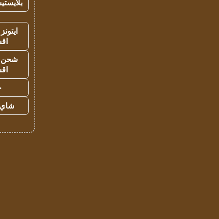
بلايستي
ايتونز
اق
شحن يل
اق
ح
شاي 