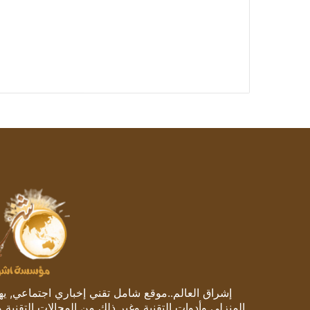
إشراق العالم..موقع شامل تقني إخباري اجتماعي, يهتم
المنزلي وأدوات التقنية وغير ذلك من المجالات التقنية 