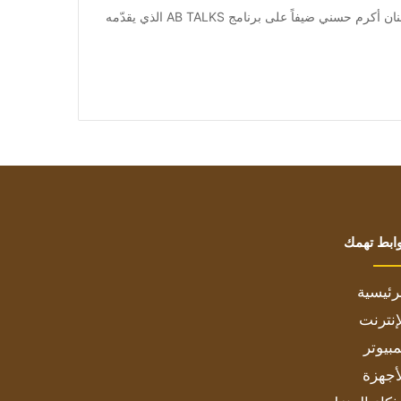
من صحيفة اشراق العالم 24:[ad_1] متابعة بتجــرد: حلّ الفنان أكرم حسني ضيفاً على برنامج AB TALKS الذي يقدّمه
ابط تهمك
رئيسية
إنترنت
بيوتر
أجهزة