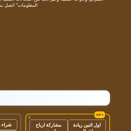
المعلومات" اتصل بنا
!
شراء ب
اول اثنين ريادة
مشاركة ارباح
اعمال
ادسنس