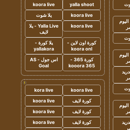
وت
yalla shoot
koora live
koora live
يلا شوت
اليوم
koora live
Yalla Live - يلا
ر
لايف
وت
كورة اون لاين -
يلا كورة -
yallakora
koora onl
اليوم
كورة 365 -
اس جول - AS
ر
Goal
kooora 365
دريد
ر
!
وت
kora live
koora live
كورة لايف
koora live
اليوم
ر
كورة لايف
koora live
دريد
كورة لايف
koora live
ر