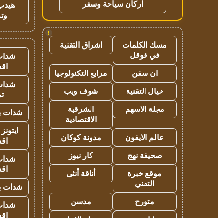
اركان سياحة وسفر
هيدب
وتر
!
مسك الكلمات
اشراق التقنية
في قوقل
شدات
اق
ان سفن
مرابع التكنولوجيا
شدات
خيال التقنية
شوف ويب
تم
مجلة الاسهم
الشرقية
شدات بب
الاقتصادية
ايتونز
عالم الايفون
مدونة كوكان
اق
صحيفة نهج
كار نيوز
شدات
اق
موقع خبرة
أناقة أنثى
التقني
شدات بب
متورخ
مدسن
شدات
اق