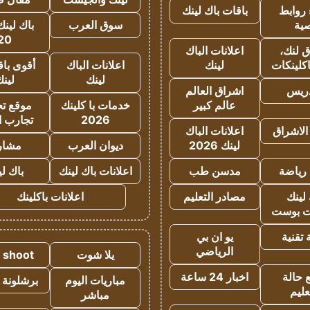
روابط
باقات باك لينك
ية
سوق العرب
باك لينك
20
 لنك،
اعلانات الباك
كلينكات
لينك
اعلانات الباك
أقوى باق
لينك
لين
دريس
اشراق العالم
عالم كبير
خدمات با كلينك
موقع تجا
2026
تجارب ا
الاشراق
اعلانات الباك
لينك 2026
ديوان العرب
مشار
رياضة
مدسن طب
اعلانات باك لينك
باك ل
لينك
مصادر التعليم
اعلانات باكلينك
 بوست
تقنية
يو ان بي
الرياضي
يلا شوت
a shoot
 حالة
اخبار 24 ساعة
مباريات اليوم
برشلونة 
عليم
مباشر