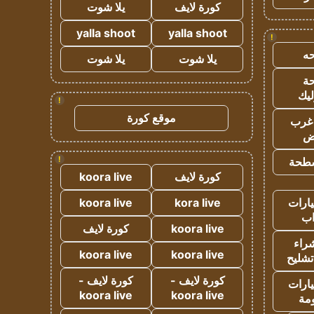
كورة لايف
يلا شوت
yalla shoot
yalla shoot
!
ه
يلا شوت
يلا شوت
ة
ليك
!
موقع كورة
غرب
اض
!
طحة
كورة لايف
koora live
ارات
kora live
koora live
ب
koora live
كورة لايف
راء
koora live
koora live
تشليح
كورة لايف -
كورة لايف -
ارات
koora live
koora live
مة