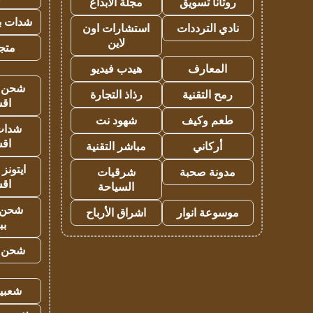
روتانا تسويق
مجلة الابداع
شدات بب
نادي الترددات
استشارات اون
لاين
متجر 
المعارف
هيدب فيديو
شحن يل
رمح التقنية
رذاذ التجارة
اق
طعم وكيف
شهود نت
شدات
اق
أركاني
مباشر التقنية
ايتونز
مدونة صحبة
شرقيات
اق
السياحة
شحن 
موسوعة انوار
اشراق الأرباح
بب
شحن يل
شعبية