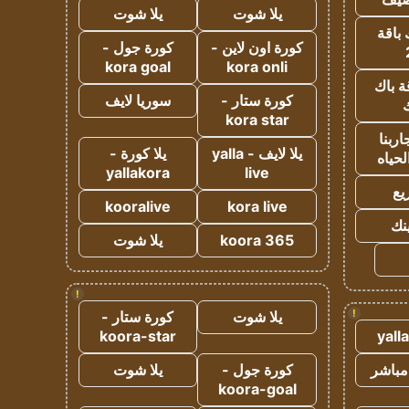
يلا شوت
يلا شوت
 باقة
كورة اون لاين -
كورة جول -
kora goal
kora onli
ة باك
كورة ستار -
سوريا لايف
ك
kora star
ربنا
يلا لايف - yalla
يلا كورة -
لحياه
yallakora
live
يع
kooralive
kora live
ينك
koora 365
يلا شوت
!
!
يلا شوت
كورة ستار -
koora-star
yall
مباشر
كورة جول -
يلا شوت
koora-goal