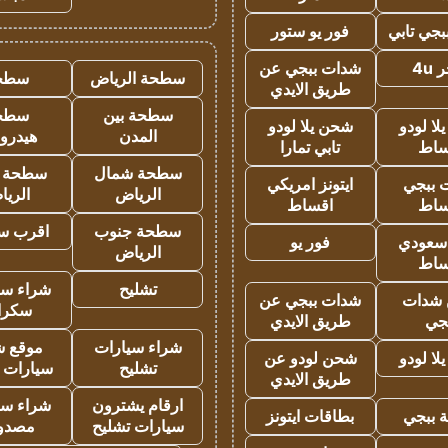
جي تابي
فور يو ستور
4u
شدات ببجي عن
سطحة الرياض
سطح
طريق الايدي
سطحة بين
سطح
ا لودو
شحن يلا لودو
المدن
هيدرو
ساط
تابي تمارا
سطحة شمال
سطحة 
 ببجي
ايتونز امريكي
الرياض
الري
ساط
اقساط
سطحة جنوب
اقرب س
 سعودي
فور يو
الرياض
ساط
تشليح
شراء سي
شدات
شدات ببجي عن
سكرا
جي
طريق الايدي
شراء سيارات
موقع ش
ا لودو
شحن لودو عن
تشليح
سيارات 
طريق الايدي
ارقام يشترون
شراء سي
 ببجي
بطاقات ايتونز
سيارات تشليح
مصدو