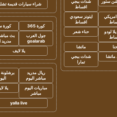
شن ستور
شدات ببجي
شراء سيارات قديمة تشلي
اقساط
 امريكي
ايتونز سعودي
ساط
اقساط
كورة 365
كورة س
ا لودو
حناء شعر
جول العرب
بث مباشر
ساط
goalarab
مدريد ا
نا
ماتشا
يلا لايف
ماتشا
شدات ببجي
تمارا
ريال مدريد
برشلونة 
مباشر اليوم
اليو
مباريات اليوم
يلا لا
مباشر
yalla live