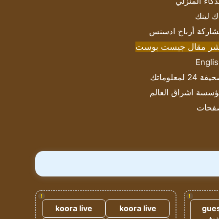
ذكاء المنزلي
ك لينك
اركة أرباح ادسنس
شر مقال جيست بوست
Engli
ة 24 لمعلوماتك
سسة اشراق العالم
فحات
!
!
koora live
koora live
gues
ضيف