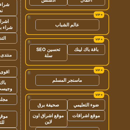
شراء 
نص
!
اشراق
عالم الشباب
شراء با
الت
!
باقة باك لينك
تحسين SEO
منتدى 
سلة
اقوى 
!
ماسنجر المسلم
باك 
وجيست
!
مجلة 
ضوء التعليمي
صحيفة برق
موقع اشراقات
موقع اشراق اون
موقع
لاين
للت