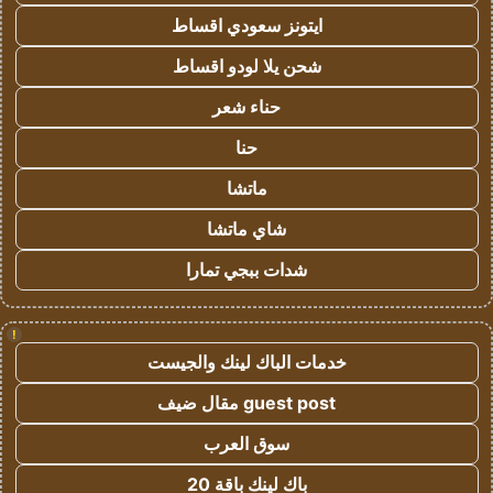
ايتونز سعودي اقساط
شحن يلا لودو اقساط
حناء شعر
حنا
ماتشا
شاي ماتشا
شدات ببجي تمارا
!
خدمات الباك لينك والجيست
guest post مقال ضيف
سوق العرب
باك لينك باقة 20