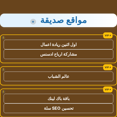
مواقع صديقة
+
!
اول اثنين ريادة اعمال
مشاركة ارباح ادسنس
!
عالم الشباب
!
باقة باك لينك
تحسين SEO سلة