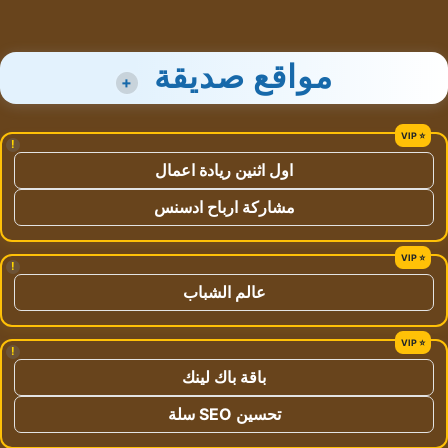
مواقع صديقة
+
!
اول اثنين ريادة اعمال
مشاركة ارباح ادسنس
!
عالم الشباب
!
باقة باك لينك
تحسين SEO سلة