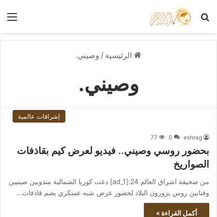
بحث عن
الق
الرئيسية
/
وصيني.
وصيني.
إشراقات عالمية
77
0
eshrag
بحضور روسي وصيني.. فيديو لعرض كيم بقاذفات
الصواريخ
من صحيفة اشراق العالم 24:[ad_1] دعت كوريا الشمالية مندوبين صينيين
وفنانين روس يزورون البلاد لحضور عرض شبه عسكري يضم قاذفات…
أكمل القراءة »