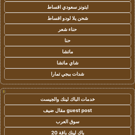
ايتونز سعودي اقساط
شحن يلا لودو اقساط
حناء شعر
حنا
ماتشا
شاي ماتشا
شدات ببجي تمارا
!
خدمات الباك لينك والجيست
guest post مقال ضيف
سوق العرب
باك لينك باقة 20