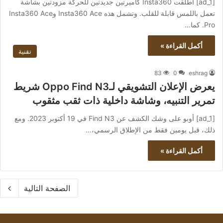
[ad_1] أطلقت Insta360 كاميرتين جديدتين للحركة مزودتين بشاشة
تعمل باللمس قابلة للقلب. وتشمل هذه Insta360 Ace وInsta360 Ace
Pro. كما…
أكمل القراءة »
تقنية
83
0
eshrag
يعرض الإعلان التشويقي لـOppo Find N3 شريط
تمرير التنبيه، وشاشة داخلية ذات ثقب مثقوب
[ad_1] أوبو على وشك الكشف عن Find N3 في 19 أكتوبر 2023. ومع
ذلك، قبل يومين فقط من الإطلاق الرسمي،…
أكمل القراءة »
الصفحة التالية