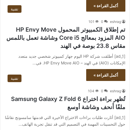
أكمل القراءة »
تقنية
101
0
eshrag
تم إطلاق الكمبيوتر المحمول HP Envy Move
AIO المزود بمعالج Core i5 وشاشة تعمل باللمس
مقاس 23.8 بوصة في الهند
[ad_1] أطلقت شركة HP اليوم جهاز كمبيوتر شخصي جديد متعدد
الإمكانات (AIO) في الهند – HP Envy Move AIO. في…
أكمل القراءة »
تقنية
104
0
eshrag
تُظهر براءة اختراع Samsung Galaxy Z Fold 6
ملفًا أنحف وشاشة أوسع
[ad_1] أثارت طلبات براءات الاختراع الأخيرة التي قدمتها سامسونج نقاشًا
حول التحسينات المهمة في التصميم التي قد تنقل تجربة الهاتف…