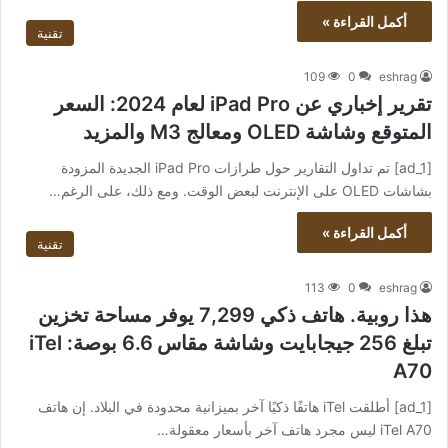
أكمل القراءة »
تقنية
109
0
eshrag
تقرير إخباري عن iPad Pro لعام 2024: السعر
المتوقع وشاشة OLED ومعالج M3 والمزيد
[ad_1] تم تداول التقارير حول طرازات iPad Pro الجديدة المزودة
بشاشات OLED على الإنترنت لبعض الوقت. ومع ذلك، على الرغم…
أكمل القراءة »
تقنية
113
0
eshrag
هذا روبية. هاتف ذكي 7,299 يوفر مساحة تخزين
تبلغ 256 جيجابايت وشاشة مقاس 6.6 بوصة: iTel
A70
[ad_1] أطلقت iTel هاتفًا ذكيًا آخر بميزانية محدودة في البلاد. إن هاتف
iTel A70 ليس مجرد هاتف آخر بأسعار معقولة…