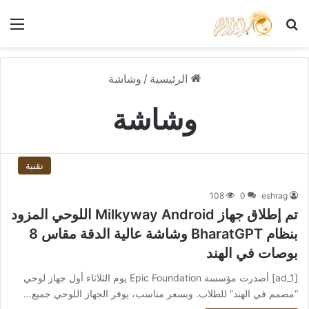
بحث عن
الق
الرئيسية
/
وشاشة
وشاشة
تقنية
108
0
eshrag
تم إطلاق جهاز Milkyway Android اللوحي المزود
بنظام BharatGPT وشاشة عالية الدقة مقاس 8
بوصات في الهند
[ad_1] أصدرت مؤسسة Epic Foundation يوم الثلاثاء أول جهاز لوحي
“مصمم في الهند” للطلاب. وبسعر مناسب، يوفر الجهاز اللوحي جميع…