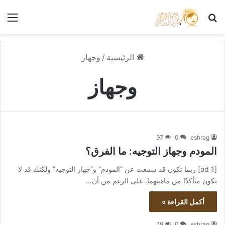
بحث عن
الق
الرئيسية
/
وجهاز
وجهاز
97
0
eshrag
المودم وجهاز التوجيه: ما الفرق؟
[ad_1] ربما تكون قد سمعت عن “المودم” و”جهاز التوجيه” ولكنك قد لا
تكون متأكدًا من ماهيتهما. على الرغم من أن…
أكمل القراءة »
79
0
eshrag