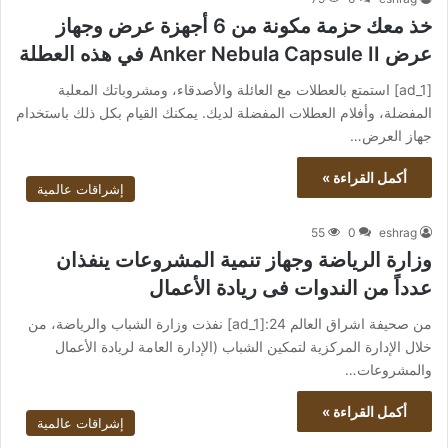
خذ معك حزمة مكونة من 6 أجهزة عرض وجهاز
عرض Anker Nebula Capsule II في هذه العطلة
[ad_1] استمتع بالعطلات مع العائلة والأصدقاء، ومشروباتك المعلبة
المفضلة، وأفلام العطلات المفضلة لديك. يمكنك القيام بكل ذلك باستخدام
جهاز العرض…
أكمل القراءة »
إشراقات عالمية
55
0
eshrag
وزارة الرياضة وجهاز تنمية المشروعات ينفذان
عدداً من الندوات فى ريادة الأعمال
من صحيفة اشراق العالم 24:[ad_1] نفذت وزارة الشباب والرياضة، من
خلال الإدارة المركزية لتمكين الشباب (الإدارة العامة لريادة الأعمال
والمشروعات…
أكمل القراءة »
إشراقات عالمية