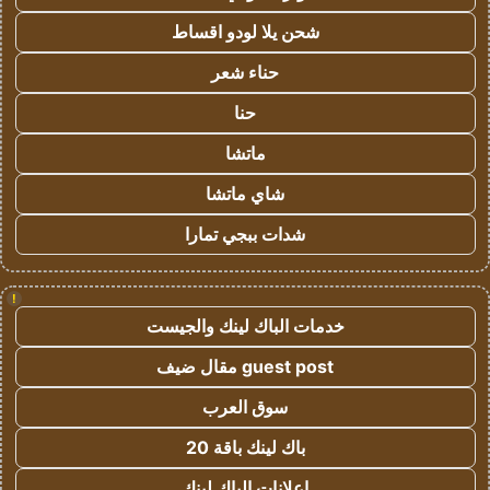
شحن يلا لودو اقساط
حناء شعر
حنا
ماتشا
شاي ماتشا
شدات ببجي تمارا
!
خدمات الباك لينك والجيست
guest post مقال ضيف
سوق العرب
باك لينك باقة 20
اعلانات الباك لينك