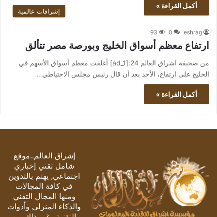
أكمل القراءة »
إشراقات عالمية
93
0
eshrag
ارتفاع معظم أسواق الخليج وبورصة مصر تتألق
من صحيفة اشراق العالم 24:[ad_1] أغلقت معظم أسواق الأسهم في
الخليج على ارتفاع، الأحد بعد أن قال رئيس مجلس الاحتياطي…
أكمل القراءة »
إشراق العالم..موقع
شامل تقني إخباري
اجتماعي, يهتم بالتدوين
في كافة المجالات
ومنها المجال التقني
والذكاء المنزلي وأدوات
التقنية وغير ذلك من