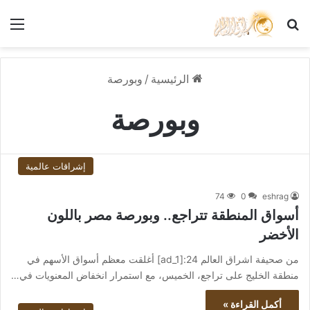
بحث عن
الق
الرئيسية
/
وبورصة
وبورصة
إشراقات عالمية
74
0
eshrag
أسواق المنطقة تتراجع.. وبورصة مصر باللون
الأخضر
من صحيفة اشراق العالم 24:[ad_1] أغلقت معظم أسواق الأسهم في
منطقة الخليج على تراجع، الخميس، مع استمرار انخفاض المعنويات في…
أكمل القراءة »