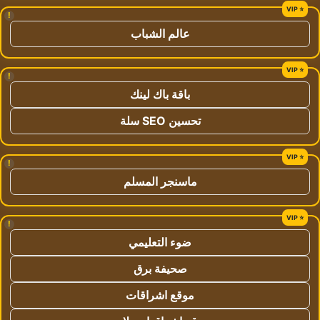
!
عالم الشباب
!
باقة باك لينك
تحسين SEO سلة
!
ماسنجر المسلم
!
ضوء التعليمي
صحيفة برق
موقع اشراقات