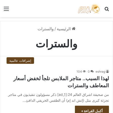
بحث عن
الق
الرئيسية
/
والسترات
والسترات
إشراقات عالمية
104
0
eshrag
لهذا السبب.. متاجر الملابس تلجأ لخفض أسعار
المعاطف والسترات
من صحيفة اشراق العالم 24:[ad_1] ذكر مسؤولون تنفيذيون في متاجر
تجزئة كبرى مثل (إتش اند إم) أن الطقس الخريفي الدافئ…
أكمل القراءة »