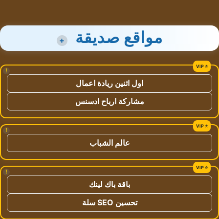
مواقع صديقة
+
!
اول اثنين ريادة اعمال
مشاركة ارباح ادسنس
!
عالم الشباب
!
باقة باك لينك
تحسين SEO سلة