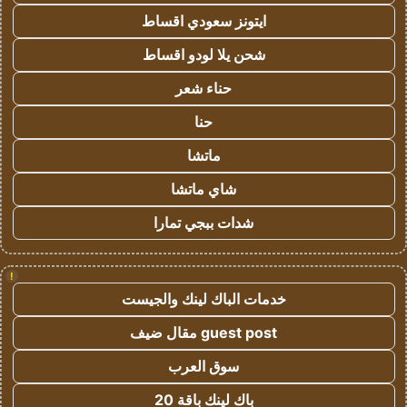
ايتونز سعودي اقساط
شحن يلا لودو اقساط
حناء شعر
حنا
ماتشا
شاي ماتشا
شدات ببجي تمارا
!
خدمات الباك لينك والجيست
guest post مقال ضيف
سوق العرب
باك لينك باقة 20