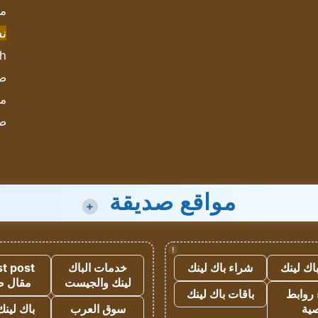
مش
ن
sh
صحيف
مؤ
ص
مواقع صديقة
+
!
اك لينك
شراء باك لينك
خدمات الباك
t post
لينك والجيست
مقال 
روابط
باقات باك لينك
ية
سوق العرب
باك لينك