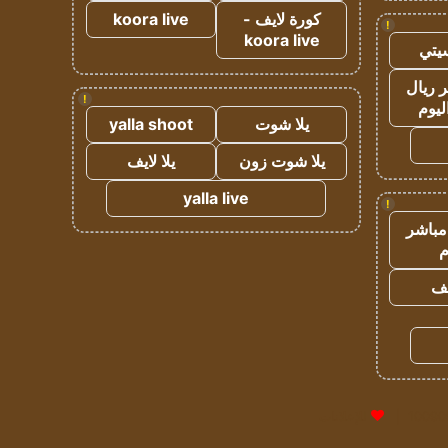
كورة لايف -
koora live
!
koora live
يتي
 ريال
!
ليوم
يلا شوت
yalla shoot
يلا شوت زون
يلا لايف
yalla live
!
مباشر
م
يف
للإعلانات