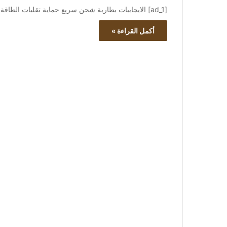
[ad_1] الايجابيات بطارية شحن سريع حماية تقلبات الطاقة بطارية بقوة 2000 واط وظيفة UPS مدمجة …
أكمل القراءة »