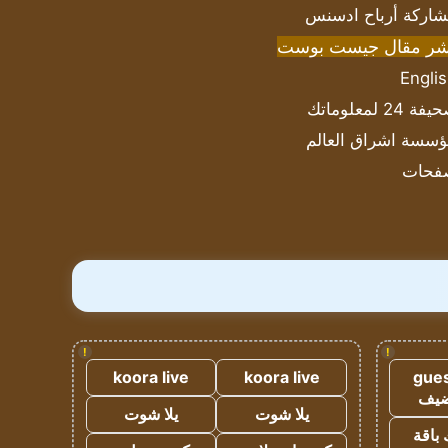
اركة أرباح ادسنس
شر مقال جيست بوست
Engli
ة 24 لمعلوماتك
سسة اشراق العالم
فحات
!
!
koora live
koora live
gues
ضيف
يلا شوت
يلا شوت
 باقة