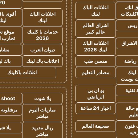
20
 لنك،
اعلانات الباك
كلينكات
لينك
اعلانات الباك
أقوى باق
لينك
لين
دريس
اشراق العالم
عالم كبير
خدمات با كلينك
موقع تجا
2026
تجارب ا
الاشراق
اعلانات الباك
لينك 2026
ديوان العرب
مشار
رياضة
مدسن طب
اعلانات باك لينك
باك ل
لينك
مصادر التعليم
اعلانات باكلينك
 بوست
تقنية
يو ان بي
الرياضي
يلا شوت
a shoot
 حالة
اخبار 24 ساعة
مباريات اليوم
برشلونة 
عليم
مباشر
 فنون
صحيفة العالم
ريال مدريد
يلا ش
فيه
مباشر