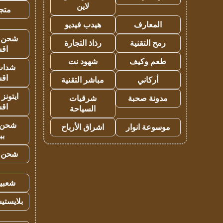
لاين
متجر 
المعارف
هيدب فيديو
شحن يل
رمح التقنية
رذاذ التجارة
اق
طعم وكيف
شهود نت
شدات
اق
أركاني
مباشر التقنية
ايتونز
مدونة صحبة
شرقيات
اق
السياحة
شحن 
موسوعة انوار
اشراق الأرباح
بب
شحن يل
شعبية
بلايستي