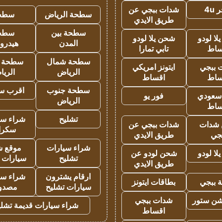
4u
شدات ببجي عن
سطحة الرياض
سطح
طريق الايدي
سطحة بين
سطح
ا لودو
شحن يلا لودو
المدن
هيدرو
ساط
تابي تمارا
سطحة شمال
سطحة 
 ببجي
ايتونز امريكي
الرياض
الري
ساط
اقساط
سطحة جنوب
اقرب س
 سعودي
فور يو
الرياض
ساط
تشليح
شراء سي
شدات
شدات ببجي عن
سكرا
جي
طريق الايدي
شراء سيارات
موقع ش
ا لودو
شحن لودو عن
تشليح
سيارات 
طريق الايدي
ارقام يشترون
شراء سي
 ببجي
بطاقات ايتونز
سيارات تشليح
مصدو
شن ستور
شدات ببجي
شراء سيارات قديمة تشلي
اقساط