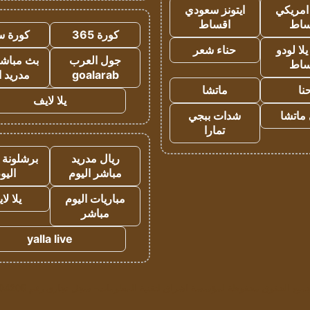
 امريكي
ايتونز سعودي
ساط
اقساط
كورة 365
كورة س
ا لودو
حناء شعر
جول العرب
بث مباشر
ساط
goalarab
مدريد ا
نا
ماتشا
يلا لايف
ماتشا
شدات ببجي
تمارا
ريال مدريد
برشلونة 
مباشر اليوم
اليو
مباريات اليوم
يلا لا
مباشر
yalla live