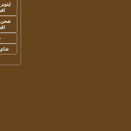
ايتونز
اق
شحن يل
اق
ح
شاي 
© حقوق النشر 2026، جميع الحقوق محفوظة لمؤسسة اشراق لتقنية المعلومات- سجل تجاري رقم 1009094205 |