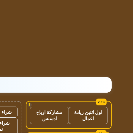
!
شراء ب
اول اثنين ريادة
مشاركة ارباح
اعمال
ادسنس
شراء 
نص