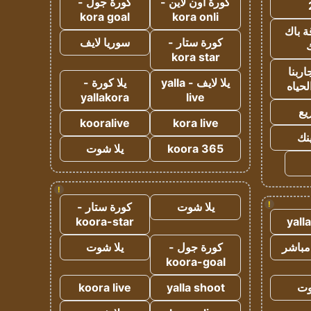
كورة اون لاين -
كورة جول -
kora goal
kora onli
ة باك
كورة ستار -
سوريا لايف
ك
kora star
ربنا
يلا لايف - yalla
يلا كورة -
لحياه
yallakora
live
يع
kooralive
kora live
ينك
koora 365
يلا شوت
!
!
يلا شوت
كورة ستار -
koora-star
yall
مباشر
كورة جول -
يلا شوت
koora-goal
وت
yalla shoot
koora live