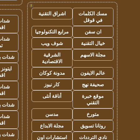
!
مسك الكلمات
اشراق التقنية
في قوقل
شدات
اق
ان سفن
مرابع التكنولوجيا
شدات
خيال التقنية
شوف ويب
تم
مجلة الاسهم
الشرقية
شدات بب
الاقتصادية
ايتونز
عالم الايفون
مدونة كوكان
اق
صحيفة نهج
كار نيوز
شدات
اق
موقع خبرة
أناقة أنثى
التقني
شدات بب
متورخ
مدسن
شدات
اق
روتانا تسويق
مجلة الابداع
شدات بب
نادي الترددات
استشارات اون