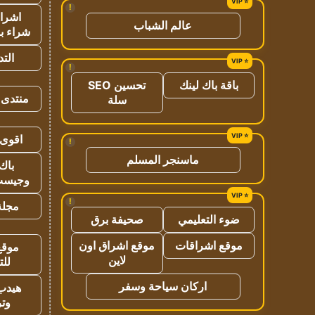
!
اشراق
عالم الشباب
شراء با
الت
!
باقة باك لينك
تحسين SEO
منتدى 
سلة
اقوى 
!
ماسنجر المسلم
باك 
وجيست
!
مجلة 
ضوء التعليمي
صحيفة برق
موقع اشراقات
موقع اشراق اون
موقع
لاين
للت
اركان سياحة وسفر
هيدب
وتر