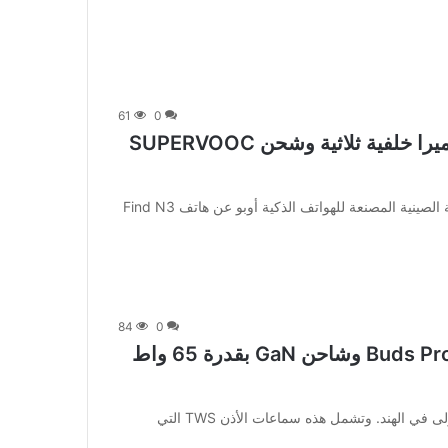
61
0
تم إطلاق هاتف Find N3 Flip المزود بكاميرا خلفية ثلاثية وشحن SUPERVOOC
[ad_1] بعد أشهر من التسريبات والشائعات، كشفت الشركة الصينية المصنعة للهواتف الذكية أوبو عن هاتف Find N3
84
0
CMF By Nothing تطلق Watch Pro وBuds Pro وشاحن GaN بقدرة 65 واط
[ad_1] أطلقت CMF by Nothing أخيرًا منتجاتها الثلاثة الأولى في الهند. وتشمل هذه سماعات الأذن TWS التي