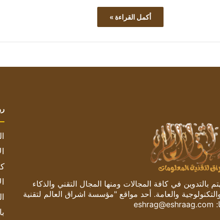
أكمل القراءة »
رو
ال
ال
كم
ال
 بالتدوين في كافة المجالات ومنها المجال التقني والذكاء
والتكنولوجية والعامة. أحد مواقع "مؤسسة اشراق العالم لتقنية
ال
:
eshrag@eshraag.com
با