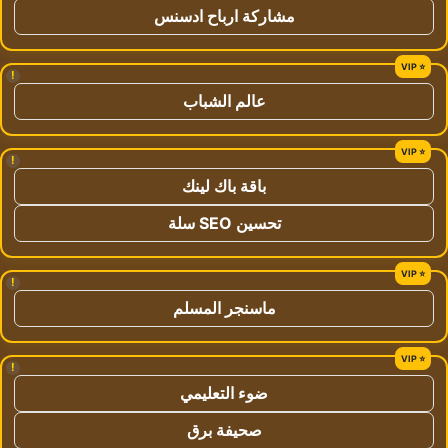
مشاركة ارباح ادسنس
!
عالم الشباب
!
باقة باك لينك
تحسين SEO سلة
!
ماسنجر المسلم
!
ضوء التعليمي
صحيفة برق