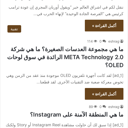
ننقل لكم في اشراق العالم خبر “ويقول أوربان المجري إن عودة ترامب
كرئيس هي “الفرصة الجادة الوحيدة” لإنهاء الحرب في…
أكمل القراءة »
تقنية
114
0
eshrag
ما هي مجموعة العدسات الصغيرة؟ ما هي شركة
META Technology 2.0 الرائدة في سوق لوحات
OLED؟
[ad_1] لقد كانت أجهزة تلفزيون OLED موجودة منذ عقد من الزمن وهي
تخوض معركة صعبة ضد التقنيات الأخرى. لقد قطعنا…
أكمل القراءة »
89
0
eshrag
ما هي المنطقة الآمنة على Instagram؟
[ad_1] إذا سبق لك أن حاولت مشاهدة Instagram Reel أو Story ولكنك