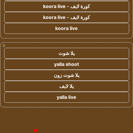
كورة لايف - koora live
كورة لايف - koora live
koora live
!
يلا شوت
yalla shoot
يلا شوت زون
يلا لايف
yalla live
© حقوق النشر 2026، جميع الحقوق محفوظة لمؤسسة اشراق لتقنية
المعلومات- سجل تجاري رقم 1009094205 |
للإعلانات