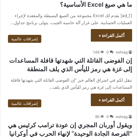
ما هي صيغ Excel الأساسية؟
[ad_1] يقدم لك Excel مجموعة من الصيغ البسيطة والمعقدة لإجراء
العمليات الحسابية. على غرار آلة حاسبة الجيب، يتولى برنامج جداول…
أكمل القراءة »
إشراقات عالمية
149
0
eshrag
إن الفوضى القاتلة التي شهدتها قافلة المساعدات
إلى غزة هي رمز لليأس الذي يلف المنطقة
ننقل لكم في اشراق العالم خبر “إن الفوضى القاتلة التي شهدتها قافلة
المساعدات إلى غزة هي رمز لليأس الذي يلف…
أكمل القراءة »
إشراقات عالمية
95
0
eshrag
ويقول أوربان المجري إن عودة ترامب كرئيس هي
“الفرصة الجادة الوحيدة” لإنهاء الحرب في أوكرانيا