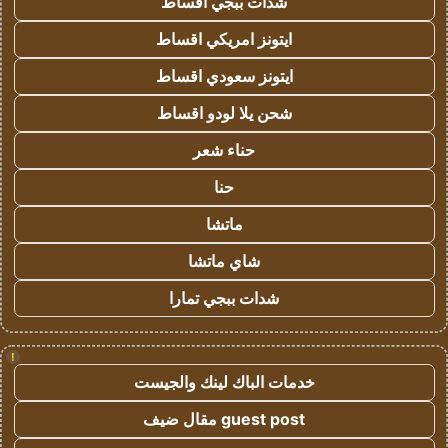
شدات ببجي اقساط
ايتونز امريكي اقساط
ايتونز سعودي اقساط
شحن يلا لودو اقساط
حناء شعر
حنا
ماتشا
شاي ماتشا
شدات ببجي تمارا
!
خدمات الباك لينك والجيست
guest post مقال ضيف