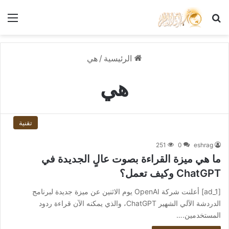
بحث عن
الق
الرئيسية
/
هي
هي
تقنية
251
0
eshrag
ما هي ميزة القراءة بصوت عالٍ الجديدة في
ChatGPT وكيف تعمل؟
[ad_1] أعلنت شركة OpenAI يوم الاثنين عن ميزة جديدة لبرنامج
الدردشة الآلي الشهير ChatGPT، والذي يمكنه الآن قراءة ردود
المستخدمين.…