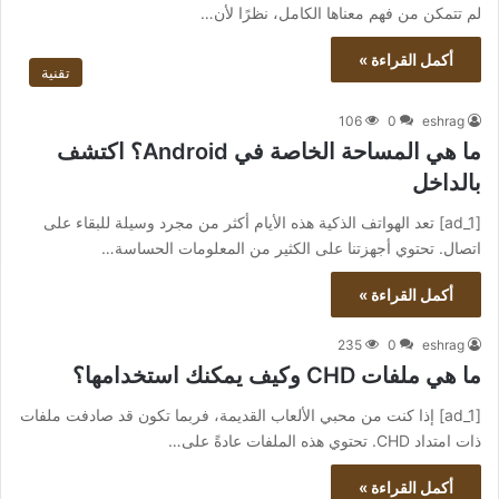
لم تتمكن من فهم معناها الكامل، نظرًا لأن…
أكمل القراءة »
تقنية
106
0
eshrag
ما هي المساحة الخاصة في Android؟ اكتشف
بالداخل
[ad_1] تعد الهواتف الذكية هذه الأيام أكثر من مجرد وسيلة للبقاء على
اتصال. تحتوي أجهزتنا على الكثير من المعلومات الحساسة…
أكمل القراءة »
235
0
eshrag
ما هي ملفات CHD وكيف يمكنك استخدامها؟
[ad_1] إذا كنت من محبي الألعاب القديمة، فربما تكون قد صادفت ملفات
ذات امتداد CHD. تحتوي هذه الملفات عادةً على…
أكمل القراءة »