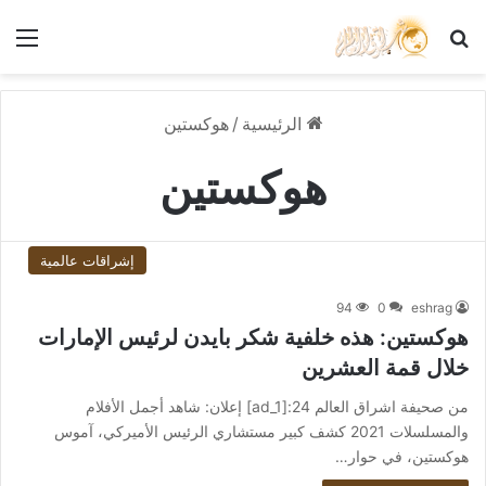
بحث عن
الق
الرئيسية
/
هوكستين
هوكستين
إشراقات عالمية
94
0
eshrag
هوكستين: هذه خلفية شكر بايدن لرئيس الإمارات
خلال قمة العشرين
من صحيفة اشراق العالم 24:[ad_1] إعلان: شاهد أجمل الأفلام
والمسلسلات 2021 كشف كبير مستشاري الرئيس الأميركي، آموس
هوكستين، في حوار…