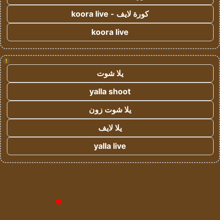
كورة لايف - koora live
koora live
!
يلا شوت
yalla shoot
يلا شوت زون
يلا لايف
yalla live
© حقوق النشر 2026، جميع الحقوق محفوظة لمؤسسة اشراق لتقنية
المعلومات- سجل تجاري رقم 1009094205 |
للإعلانات