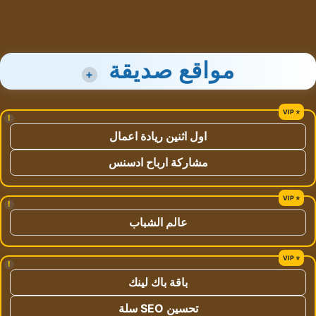
مواقع صديقة
+
!
اول اثنين ريادة اعمال
مشاركة ارباح ادسنس
!
عالم الشباب
!
باقة باك لينك
تحسين SEO سلة