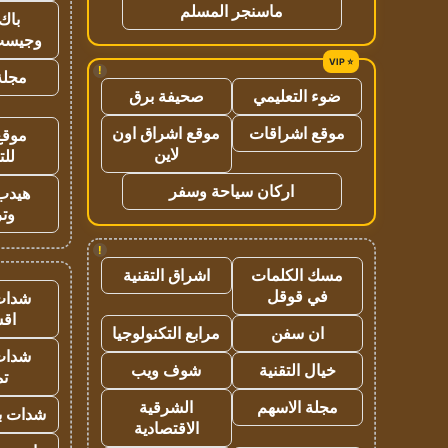
ماسنجر المسلم
باك 
وجيست
!
مجلة 
ضوء التعليمي
صحيفة برق
موقع اشراقات
موقع اشراق اون
موقع
لاين
للت
اركان سياحة وسفر
هيدب
وتر
!
مسك الكلمات
اشراق التقنية
في قوقل
شدات
اق
ان سفن
مرابع التكنولوجيا
شدات
خيال التقنية
شوف ويب
تم
مجلة الاسهم
الشرقية
شدات بب
الاقتصادية