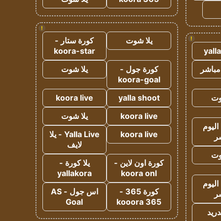
!
!
يلا شوت
كورة ستار -
koora-star
yall
مباشر
كورة جول -
يلا شوت
koora-goal
وت
yalla shoot
koora live
koora live
يلا شوت
اليوم
koora live
Yalla Live - يلا
ر
لايف
وت
كورة اون لاين -
يلا كورة -
yallakora
koora onl
اليوم
كورة 365 -
اس جول - AS
ر
Goal
kooora 365
دريد