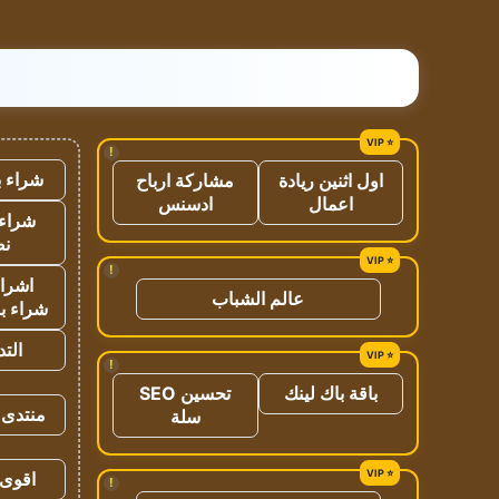
!
شراء ب
اول اثنين ريادة
مشاركة ارباح
اعمال
ادسنس
شراء 
نص
!
اشراق
عالم الشباب
شراء با
الت
!
باقة باك لينك
تحسين SEO
منتدى 
سلة
اقوى 
!