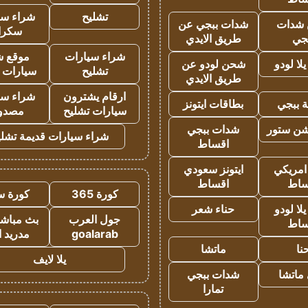
تشليح
شراء سي
شدات
شدات ببجي عن
سكرا
جي
طريق الايدي
شراء سيارات
موقع ش
ا لودو
شحن لودو عن
تشليح
سيارات 
طريق الايدي
ارقام يشترون
شراء سي
 ببجي
بطاقات ايتونز
سيارات تشليح
مصدو
شن ستور
شدات ببجي
شراء سيارات قديمة تشلي
اقساط
 امريكي
ايتونز سعودي
ساط
اقساط
كورة 365
كورة س
ا لودو
حناء شعر
جول العرب
بث مباشر
ساط
goalarab
مدريد ا
نا
ماتشا
يلا لايف
ماتشا
شدات ببجي
تمارا