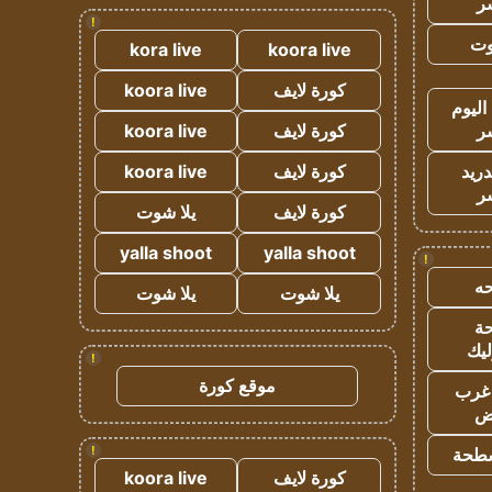
ر
!
وت
kora live
koora live
كورة لايف
koora live
اليوم
ر
كورة لايف
koora live
دريد
كورة لايف
koora live
ر
كورة لايف
يلا شوت
yalla shoot
yalla shoot
!
ه
يلا شوت
يلا شوت
ة
ليك
!
موقع كورة
غرب
اض
!
طحة
كورة لايف
koora live