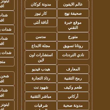
ايتونز
عالم الايفون
مدونة كوكان
اق
صحيفة نهج
كار نيوز
شدات
اق
موقع خبرة
أناقة أنثى
التقني
شدات بب
متورخ
مدسن
شدات
اق
روتانا تسويق
مجلة الابداع
شدات بب
نادي الترددات
استشارات اون
لاين
متجر 
المعارف
هيدب فيديو
شحن يل
رمح التقنية
رذاذ التجارة
اق
طعم وكيف
شهود نت
شدات
اق
أركاني
مباشر التقنية
ايتونز
مدونة صحبة
شرقيات
اق