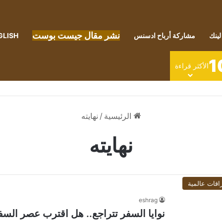
نشر مقال جيست بوست
لينك
مشاركة أرباح ادسنس
GLISH
1
الأكثر قراءة
الرئيسية
/
نهايته
نهايته
اقات عالمية
eshrag
نوايا السفر تتراجع.. هل اقترب عصر السفر