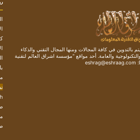
رو
ال
ال
كم
ال
 بالتدوين في كافة المجالات ومنها المجال التقني والذكاء
والتكنولوجية والعامة. أحد مواقع "مؤسسة اشراق العالم لتقنية
ال
:
eshrag@eshraag.com
با
مش
ن
sh
صحيف
مؤ
ص