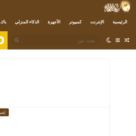
الرئيسية
الإنترنت
كمبيوتر
الأجهزة
الذكاء المنزلي
باك 
0
مقال عشوائي
إضافة عمود جانبي
الوضع المظلم
بحث
عن
إشر