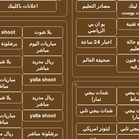
لينك
مصادر التعليم
اعلانات باكلينك
 بوست
تقنية
يو ان بي
الرياضي
يلا شوت
a shoot
 حالة
اخبار 24 ساعة
مباريات اليوم
برشلونة 
عليم
مباشر
 فنون
صحيفة العالم
ريال مدريد
يلا ش
فيه
مباشر
yalla shoot
مباريات 
!
مباش
 ببجي
شدات ببجي
ريال مدريد
يلا ش
ساط
تمارا
مباشر
 ببجي
شدات ببجي تابي
yalla shoot
مباريات 
ارا
مباش
جي تابي
ايتونز امريكي
برشلونة مباشر
ريال م