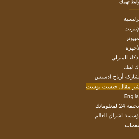
ابط تهمك
رئيسية
إنترنت
بيوتر
أجهزة
ذكاء المنزلي
ك لينك
اركة أرباح ادسنس
شر مقال جيست بوست
Engli
ة 24 لمعلوماتك
سسة اشراق العالم
فحات