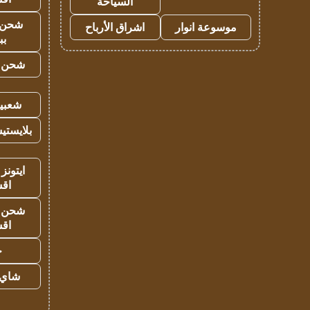
السياحة
شحن 
موسوعة انوار
اشراق الأرباح
بب
شحن يل
شعبية
بلايستي
ايتونز
اق
شحن يل
اق
ح
شاي 