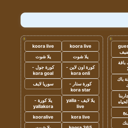
!
!
koora live
koora live
gues
ضيف
يلا شوت
يلا شوت
 باقة
كورة اون لاين -
كورة جول -
kora goal
kora onli
ة باك
كورة ستار -
سوريا لايف
ك
kora star
ربنا
يلا لايف - yalla
يلا كورة -
لحياه
yallakora
live
يع
kooralive
kora live
ينك
koora 365
يلا شوت