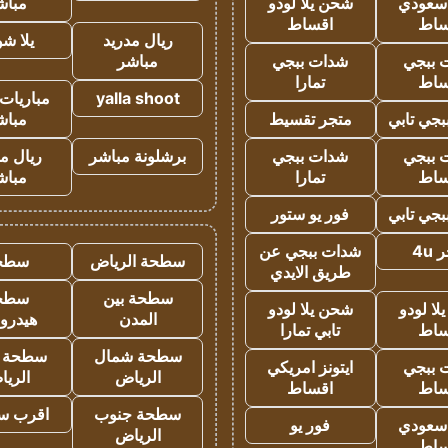
 سعودي
شحن يلا لودو
مباش
ساط
اقساط
ريال مدريد
يلا ش
 ببجي
شدات ببجي
مباشر
ساط
تمارا
yalla shoot
مباريات 
جي تابي
متجر تقسيط
مباش
 ببجي
شدات ببجي
برشلونة مباشر
ريال م
ساط
تمارا
مباش
جي تابي
فور يو ستور
4u
شدات ببجي عن
سطحة الرياض
سطح
طريق الايدي
سطحة بين
سطح
ا لودو
شحن يلا لودو
المدن
هيدرو
ساط
تابي تمارا
سطحة شمال
سطحة 
 ببجي
ايتونز امريكي
الرياض
الري
ساط
اقساط
سطحة جنوب
اقرب س
 سعودي
فور يو
الرياض
ساط