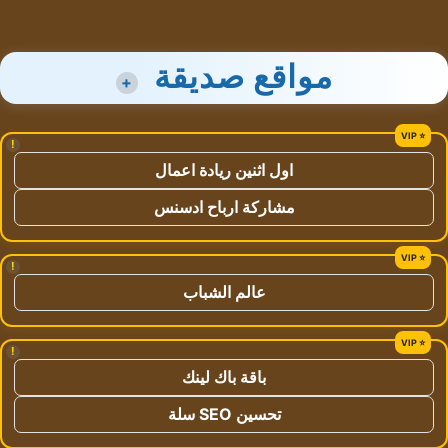
مواقع صديقة
+
!
اول اثنين ريادة اعمال
مشاركة ارباح ادسنس
!
عالم الشباب
!
باقة باك لينك
تحسين SEO سلة