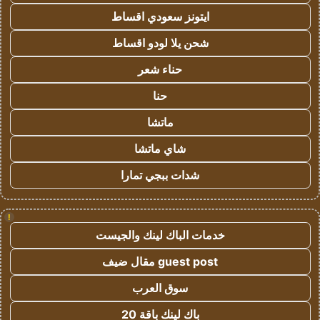
ايتونز سعودي اقساط
شحن يلا لودو اقساط
حناء شعر
حنا
ماتشا
شاي ماتشا
شدات ببجي تمارا
!
خدمات الباك لينك والجيست
guest post مقال ضيف
سوق العرب
باك لينك باقة 20