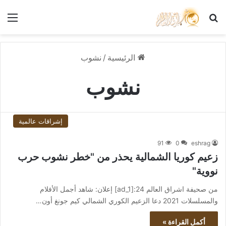
بحث عن
الق
الرئيسية
/
نشوب
نشوب
إشراقات عالمية
91
0
eshrag
زعيم كوريا الشمالية يحذر من "خطر نشوب حرب
نووية"
من صحيفة اشراق العالم 24:[ad_1] إعلان: شاهد أجمل الأفلام
والمسلسلات 2021 دعا الزعيم الكوري الشمالي كيم جونغ أون…
أكمل القراءة »