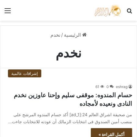
بحث عن
الق
الرئيسية
/
نخدم
نخدم
إشراقات عالمية
61
0
eshrag
حسام المندوه: موقفى سليم وإحنا عاوزين نخدم
النادى ونعيده لأمجاده
من صحيفة اشراق العالم 24:[ad_1] أكد حسام المندوه المرشح على
منصب أمين الصندوق فى انتخابات الزمالك أن عودته للانتخابات جاءت…
أكمل القراءة »