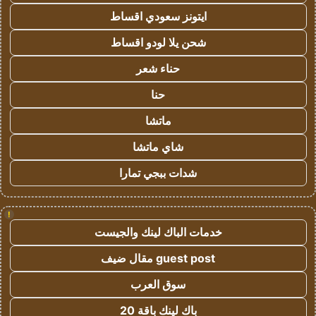
ايتونز سعودي اقساط
شحن يلا لودو اقساط
حناء شعر
حنا
ماتشا
شاي ماتشا
شدات ببجي تمارا
!
خدمات الباك لينك والجيست
guest post مقال ضيف
سوق العرب
باك لينك باقة 20