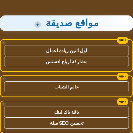
مواقع صديقة
+
!
اول اثنين ريادة اعمال
مشاركة ارباح ادسنس
!
عالم الشباب
!
باقة باك لينك
تحسين SEO سلة