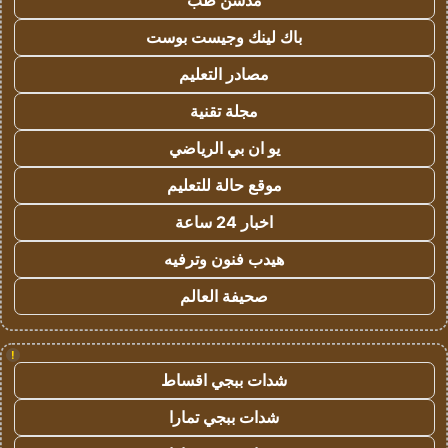
مدسن طب
باك لينك وجيست بوست
مصادر التعليم
مجلة تقنية
يو ان بي الرياضي
موقع حالة للتعليم
اخبار 24 ساعة
هيدب فنون وترفيه
صحيفة العالم
!
شدات ببجي اقساط
شدات ببجي تمارا