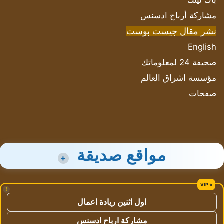
باك لينك
مشاركة أرباح ادسنس
نشر مقال جيست بوست
English
صحيفة 24 لمعلوماتك
مؤسسة اشراق العالم
صفحات
مواقع صديقة
+
!
اول اثنين ريادة اعمال
مشاركة ارباح ادسنس