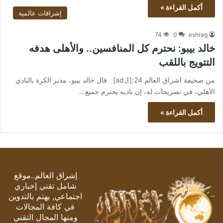
أكمل القراءة »
إشراقات عالمية
74
0
eshrag
خالد بيبو: نحترم كل المنافسين.. والأهلى هدفه
التتويج باللقب
من صحيفة اشراق العالم 24:[ad_1] قال خالد بيبو، مدير الكرة بالنادي
الأهلي، في تصريحات له، إن ناديه يحترم جميع…
أكمل القراءة »
إشراق العالم..موقع
شامل تقني إخباري
اجتماعي, يهتم بالتدوين
في كافة المجالات
ومنها المجال التقني