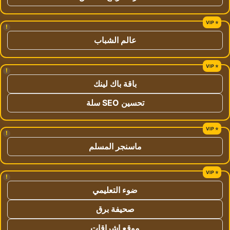
!
عالم الشباب
!
باقة باك لينك
تحسين SEO سلة
!
ماسنجر المسلم
!
ضوء التعليمي
صحيفة برق
موقع اشراقات