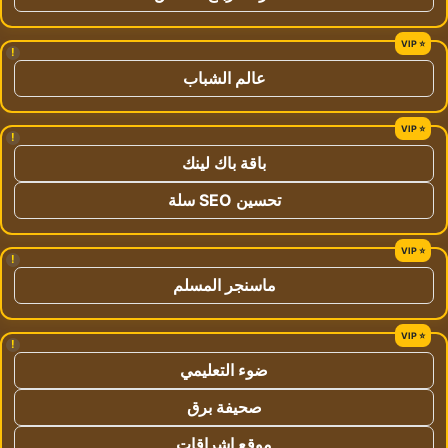
!
عالم الشباب
!
باقة باك لينك
تحسين SEO سلة
!
ماسنجر المسلم
!
ضوء التعليمي
صحيفة برق
موقع اشراقات