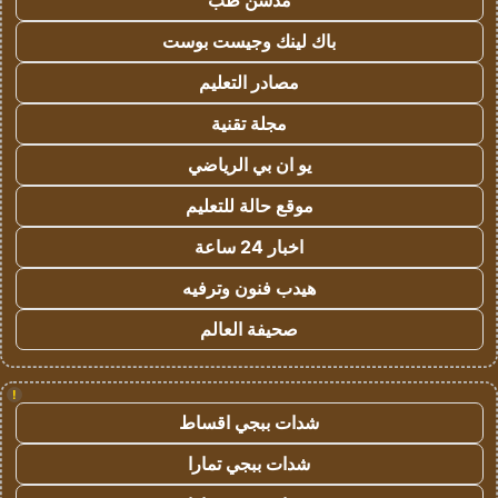
مدسن طب
باك لينك وجيست بوست
مصادر التعليم
مجلة تقنية
يو ان بي الرياضي
موقع حالة للتعليم
اخبار 24 ساعة
هيدب فنون وترفيه
صحيفة العالم
!
شدات ببجي اقساط
شدات ببجي تمارا