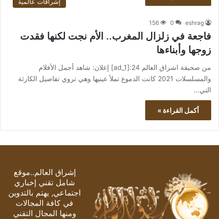
إشراقات عالمية
156
0
eshrag
فاجعة في زلزال المغرب.. الأم نجت لكنها فقدت
زوجها وأبناءها
من صحيفة اشراق العالم 24:[ad_1] إعلان: شاهد أجمل الأفلام
والمسلسلات 2021 كانت الدموع تملأ عينيها وهي تروي تفاصيل الكارثة
التي…
أكمل القراءة »
إشراق العالم..موقع
شامل تقني إخباري
اجتماعي, يهتم بالتدوين
في كافة المجالات
ومنها المجال التقني