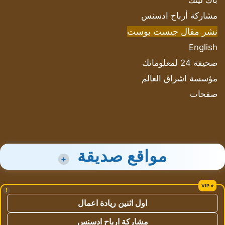
باك لينك
مشاركة أرباح ادسنس
نشر مقال جيست بوست
English
صحيفة 24 لمعلوماتك
مؤسسة اشراق العالم
صفحات
مواقع صديقة
+
!
اول اثنين ريادة اعمال
مشاركة ارباح ادسنس