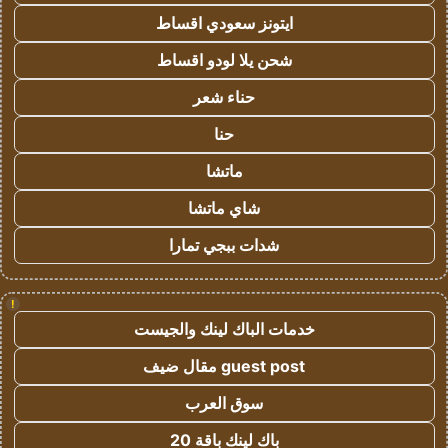
ايتونز سعودي اقساط
شحن يلا لودو اقساط
حناء شعر
حنا
ماتشا
شاي ماتشا
شدات ببجي تمارا
!
خدمات الباك لينك والجيست
guest post مقال ضيف
سوق العرب
باك لينك باقة 20