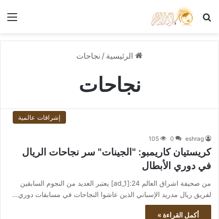
بحث عن
الق
الرئيسية
/
نجاحات
نجاحات
إشراقات عالمية
105
0
eshrag
كريستيان كاريمبو: "الجينات" سر نجاحات الريال
في دوري الأبطال
من صحيفة اشراق العالم 24:[ad_1] يعتبر العديد من النجوم السابقين
لفريق ريال مدريد الإسباني الذين عاشوا النجاحات في مسابقات دوري…
أكمل القراءة »