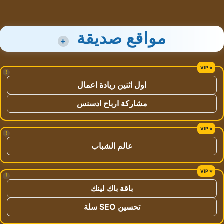
مواقع صديقة
+
!
اول اثنين ريادة اعمال
مشاركة ارباح ادسنس
!
عالم الشباب
!
باقة باك لينك
تحسين SEO سلة