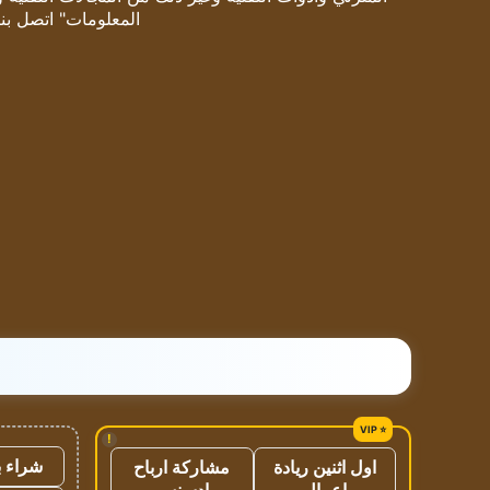
المعلومات" اتصل بنا
!
شراء ب
اول اثنين ريادة
مشاركة ارباح
اعمال
ادسنس