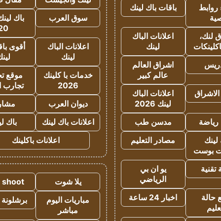
روابط
باقات باك لينك
ية
سوق العرب
باك لينك
20
 لنك،
اعلانات الباك
كلينكات
لينك
اعلانات الباك
أقوى باق
لينك
لين
دريس
اشراق العالم
عالم كبير
خدمات با كلينك
موقع تجا
2026
تجارب ا
الاشراق
اعلانات الباك
لينك 2026
ديوان العرب
مشار
رياضة
مدسن طب
اعلانات باك لينك
باك ل
لينك
مصادر التعليم
اعلانات باكلينك
 بوست
تقنية
يو ان بي
الرياضي
يلا شوت
a shoot
 حالة
اخبار 24 ساعة
مباريات اليوم
برشلونة 
عليم
مباشر