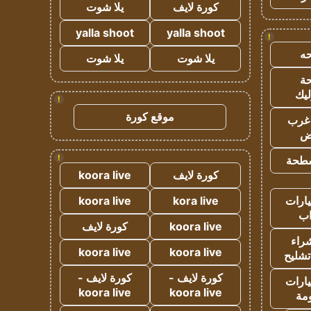
كورة لايف
يلا شوت
yalla shoot
yalla shoot
!
ه
يلا شوت
يلا شوت
ة
ليك
!
موقع كورة
غرب
اض
!
طحة
كورة لايف
koora live
ارات
kora live
koora live
ب
koora live
كورة لايف
راء
koora live
koora live
تشليح
كورة لايف -
كورة لايف -
ارات
koora live
koora live
مة