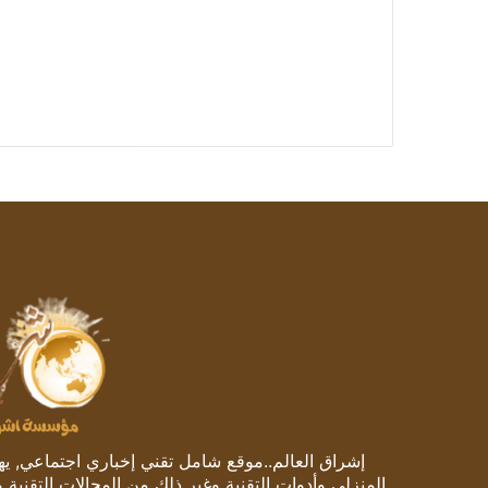
إشراق العالم..موقع شامل تقني إخباري اجتماعي, يهتم
المنزلي وأدوات التقنية وغير ذلك من المجالات التقنية 