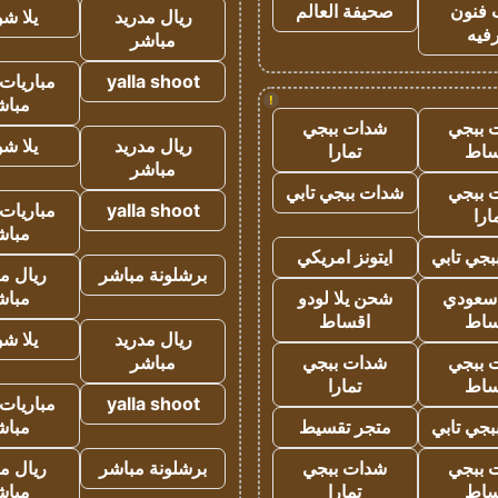
 فنون
صحيفة العالم
ريال مدريد
يلا ش
فيه
مباشر
yalla shoot
مباريات 
!
مباش
 ببجي
شدات ببجي
ريال مدريد
يلا ش
ساط
تمارا
مباشر
 ببجي
شدات ببجي تابي
yalla shoot
مباريات 
ارا
مباش
جي تابي
ايتونز امريكي
برشلونة مباشر
ريال م
 سعودي
شحن يلا لودو
مباش
ساط
اقساط
ريال مدريد
يلا ش
 ببجي
شدات ببجي
مباشر
ساط
تمارا
yalla shoot
مباريات 
جي تابي
متجر تقسيط
مباش
 ببجي
شدات ببجي
برشلونة مباشر
ريال م
ساط
تمارا
مباش