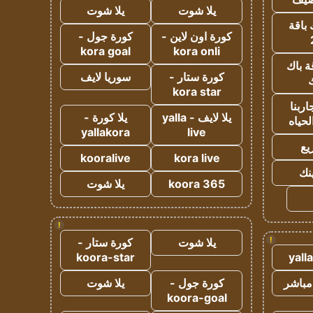
يلا شوت
يلا شوت
 باقة
كورة اون لاين -
كورة جول -
kora goal
kora onli
ة باك
كورة ستار -
سوريا لايف
ك
kora star
ربنا
يلا لايف - yalla
يلا كورة -
لحياه
yallakora
live
يع
kooralive
kora live
ينك
koora 365
يلا شوت
!
!
يلا شوت
كورة ستار -
koora-star
yall
مباشر
كورة جول -
يلا شوت
koora-goal