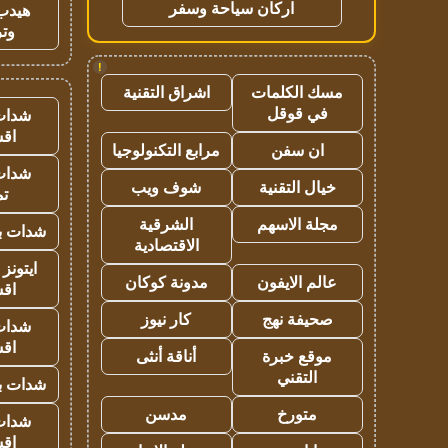
اركان سياحة وسفر
هيدب
وتر
!
مسك الكلمات
اشراق التقنية
في قوقل
شدات
اق
ان سفن
مرابع التكنولوجيا
شدات
خيال التقنية
شوف ويب
تم
مجلة الاسهم
الشرقية
شدات بب
الاقتصادية
ايتونز
عالم الايفون
مدونة كوكان
اق
صحيفة نهج
كار نيوز
شدات
اق
موقع خبرة
أناقة أنثى
التقني
شدات بب
متورخ
مدسن
شدات
اق