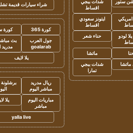
شن ستور
شدات ببجي
شراء سيارات قديمة تشلي
اقساط
 امريكي
ايتونز سعودي
ساط
اقساط
كورة 365
كورة س
ا لودو
حناء شعر
جول العرب
بث مباشر
ساط
goalarab
مدريد ا
نا
ماتشا
يلا لايف
ماتشا
شدات ببجي
تمارا
ريال مدريد
برشلونة 
مباشر اليوم
اليو
مباريات اليوم
يلا لا
مباشر
yalla live