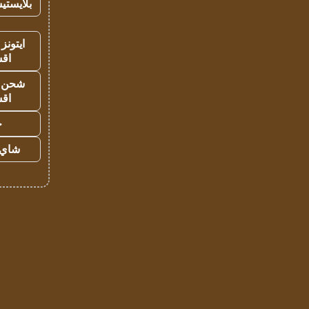
بلايستي
ايتونز
اق
شحن يل
اق
ح
شاي 