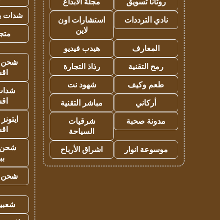
روتانا تسويق
مجلة الابداع
شدات بب
نادي الترددات
استشارات اون
لاين
متجر 
المعارف
هيدب فيديو
شحن يل
رمح التقنية
رذاذ التجارة
اق
طعم وكيف
شهود نت
شدات
اق
أركاني
مباشر التقنية
ايتونز
مدونة صحبة
شرقيات
اق
السياحة
شحن 
موسوعة انوار
اشراق الأرباح
بب
شحن يل
شعبية