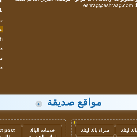
ال
:
eshrag@eshraag.com
با
مش
ن
sh
صحيف
مؤ
ص
مواقع صديقة
+
!
اك لينك
شراء باك لينك
خدمات الباك
t post
لينك والجيست
مقال 