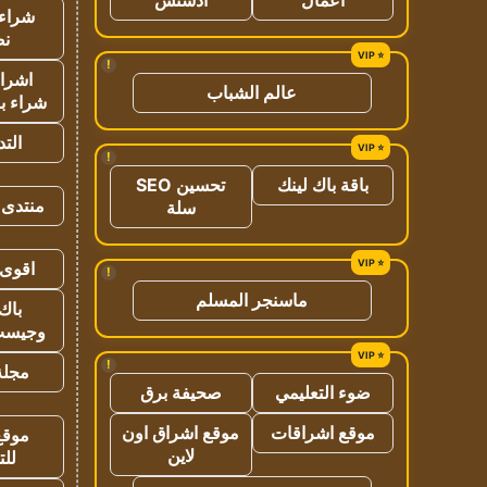
شراء 
نص
!
اشراق
عالم الشباب
شراء با
الت
!
باقة باك لينك
تحسين SEO
منتدى 
سلة
اقوى 
!
ماسنجر المسلم
باك 
وجيست
!
مجلة 
ضوء التعليمي
صحيفة برق
موقع اشراقات
موقع اشراق اون
موقع
لاين
للت