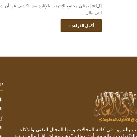
[ad_1] يمتلئ مجتمع الإنترنت بالإثارة بعد الكشف عن أن 
التي طال…
أكمل القراءة »
رو
ال
ال
كم
ال
 بالتدوين في كافة المجالات ومنها المجال التقني والذكاء
والتكنولوجية والعامة. أحد مواقع "مؤسسة اشراق العالم لتقنية