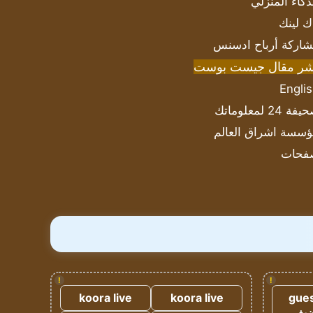
ذكاء المنزلي
ك لينك
اركة أرباح ادسنس
شر مقال جيست بوست
Engli
ة 24 لمعلوماتك
سسة اشراق العالم
فحات
!
!
koora live
koora live
gues
ضيف