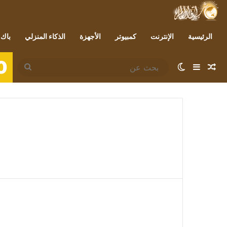
الرئيسية
الإنترنت
كمبيوتر
الأجهزة
الذكاء المنزلي
باك 
0
مقال عشوائي
إضافة عمود جانبي
الوضع المظلم
بحث
عن