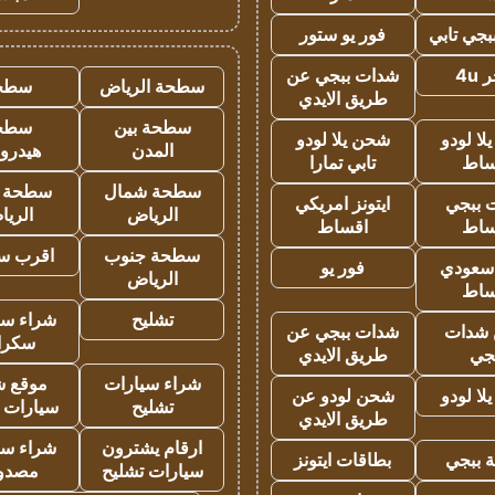
جي تابي
فور يو ستور
4u
شدات ببجي عن
سطحة الرياض
سطح
طريق الايدي
سطحة بين
سطح
ا لودو
شحن يلا لودو
المدن
هيدرو
ساط
تابي تمارا
سطحة شمال
سطحة 
 ببجي
ايتونز امريكي
الرياض
الري
ساط
اقساط
سطحة جنوب
اقرب س
 سعودي
فور يو
الرياض
ساط
تشليح
شراء سي
شدات
شدات ببجي عن
سكرا
جي
طريق الايدي
شراء سيارات
موقع ش
ا لودو
شحن لودو عن
تشليح
سيارات 
طريق الايدي
ارقام يشترون
شراء سي
 ببجي
بطاقات ايتونز
سيارات تشليح
مصدو