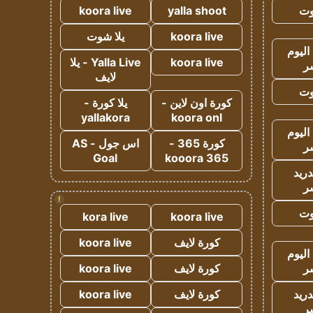
وت
yalla shoot
koora live
koora live
يلا شوت
اليوم
koora live
Yalla Live - يلا
ر
لايف
وت
كورة اون لاين -
يلا كورة -
yallakora
koora onl
اليوم
كورة 365 -
اس جول - AS
ر
Goal
kooora 365
دريد
ر
!
وت
kora live
koora live
كورة لايف
koora live
اليوم
ر
كورة لايف
koora live
دريد
كورة لايف
koora live
ر