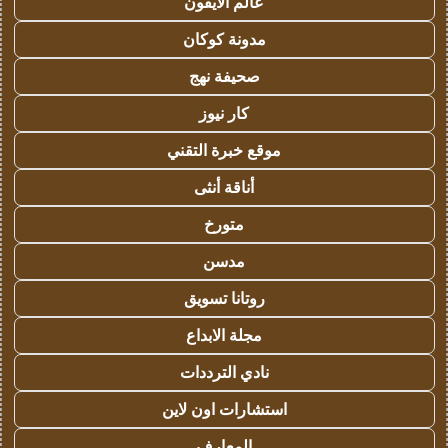
عالم الايفون
مدونة كوكان
صحيفة نهج
كار نيوز
موقع خبرة التقني
أناقة أنثى
متورخ
مدسن
روتانا تسويق
مجلة الابداع
نادي الترددات
استشارات اون لاين
المعارف