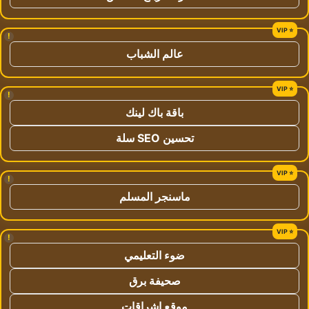
!
عالم الشباب
!
باقة باك لينك
تحسين SEO سلة
!
ماسنجر المسلم
!
ضوء التعليمي
صحيفة برق
موقع اشراقات