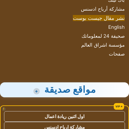
باك لينك
مشاركة أرباح ادسنس
نشر مقال جيست بوست
English
صحيفة 24 لمعلوماتك
مؤسسة اشراق العالم
صفحات
مواقع صديقة
+
!
اول اثنين ريادة اعمال
مشاركة ارباح ادسنس