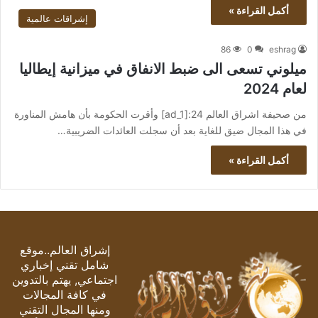
أكمل القراءة »
إشراقات عالمية
86
0
eshrag
ميلوني تسعى الى ضبط الانفاق في ميزانية إيطاليا
لعام 2024
من صحيفة اشراق العالم 24:[ad_1] وأقرت الحكومة بأن هامش المناورة
في هذا المجال ضيق للغاية بعد أن سجلت العائدات الضريبية…
أكمل القراءة »
إشراق العالم..موقع
شامل تقني إخباري
اجتماعي, يهتم بالتدوين
في كافة المجالات
ومنها المجال التقني