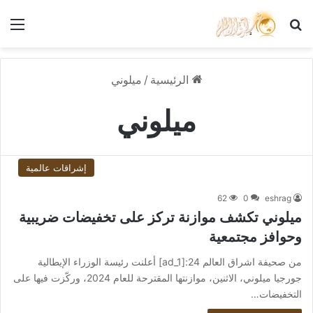
بحث عن
الق
الرئيسية
/
ميلوني
ميلوني
إشراقات عالمية
62
0
eshrag
ميلوني تكشف موازنة تركز على تخفيضات ضريبية
وحوافز مجتمعية
من صحيفة اشراق العالم 24:[ad_1] أعلنت رئيسة الوزراء الإيطالية
جورجيا ميلوني، الاثنين، موازنتها المقترحة للعام 2024، وركّزت فيها على
التخفيضات…