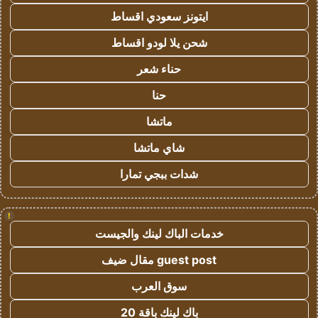
ايتونز سعودي اقساط
شحن يلا لودو اقساط
حناء شعر
حنا
ماتشا
شاي ماتشا
شدات ببجي تمارا
!
خدمات الباك لينك والجيست
guest post مقال ضيف
سوق العرب
باك لينك باقة 20