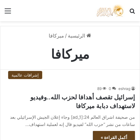
بحث عن
الق
الرئيسية
/
ميركافا
ميركافا
إشراقات عالمية
89
0
eshrag
إسرائيل تقصف أهدافا لحزب الله..وفيديو
لاستهداف دبابة ميركافا
من صحيفة اشراق العالم 24:[ad_1] وجاء إعلان الجيش الإسرائيلي بعد
ساعات من نشر “حزب الله” لفيديو قال إنه لعملية استهداف…
أكمل القراءة »