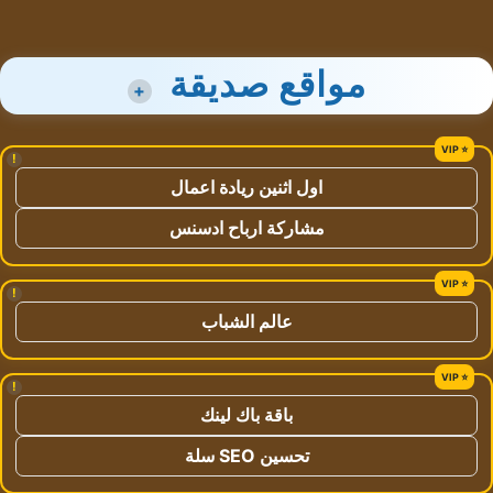
مواقع صديقة
+
!
اول اثنين ريادة اعمال
مشاركة ارباح ادسنس
!
عالم الشباب
!
باقة باك لينك
تحسين SEO سلة