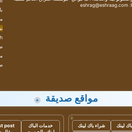
ال
:
eshrag@eshraag.com
با
مش
ن
sh
صحيف
مؤ
ص
مواقع صديقة
+
!
اك لينك
شراء باك لينك
خدمات الباك
t post
لينك والجيست
مقال 