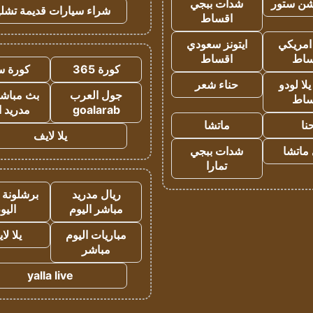
شن ستور
شدات ببجي
شراء سيارات قديمة تشلي
اقساط
 امريكي
ايتونز سعودي
ساط
اقساط
كورة 365
كورة س
ا لودو
حناء شعر
جول العرب
بث مباشر
ساط
goalarab
مدريد ا
نا
ماتشا
يلا لايف
ماتشا
شدات ببجي
تمارا
ريال مدريد
برشلونة 
مباشر اليوم
اليو
مباريات اليوم
يلا لا
مباشر
yalla live