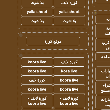
كورة لايف
يلا شوت
yalla shoot
yalla shoot
!
ه
يلا شوت
يلا شوت
ة
ليك
!
موقع كورة
غرب
اض
!
طحة
كورة لايف
koora live
ارات
kora live
koora live
ب
koora live
كورة لايف
راء
koora live
koora live
تشليح
كورة لايف -
كورة لايف -
ارات
koora live
koora live
مة