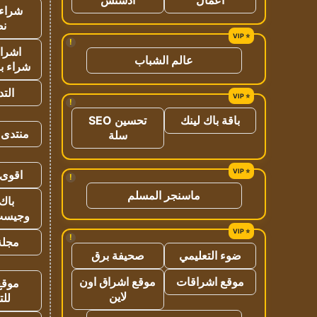
شراء 
نص
!
اشراق
عالم الشباب
شراء با
الت
!
باقة باك لينك
تحسين SEO
منتدى 
سلة
اقوى 
!
ماسنجر المسلم
باك 
وجيست
!
مجلة 
ضوء التعليمي
صحيفة برق
موقع اشراقات
موقع اشراق اون
موقع
لاين
للت