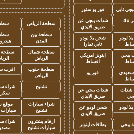
جي تابي
فور يو ستور
4u
شدات ببجي عن
سطحة الرياض
سطح
طريق الايدي
سطحة بين
سطح
ا لودو
شحن يلا لودو
المدن
هيدرو
ساط
تابي تمارا
سطحة شمال
سطحة 
 ببجي
ايتونز امريكي
الرياض
الري
ساط
اقساط
سطحة جنوب
اقرب س
 سعودي
فور يو
الرياض
ساط
تشليح
شراء سي
شدات
شدات ببجي عن
سكرا
جي
طريق الايدي
شراء سيارات
موقع ش
ا لودو
شحن لودو عن
تشليح
سيارات 
طريق الايدي
ارقام يشترون
شراء سي
 ببجي
بطاقات ايتونز
سيارات تشليح
مصدو