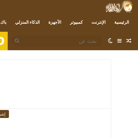
الرئيسية
الإنترنت
كمبيوتر
الأجهزة
الذكاء المنزلي
باك 
0
مقال عشوائي
إضافة عمود جانبي
الوضع المظلم
بحث
عن
إشر