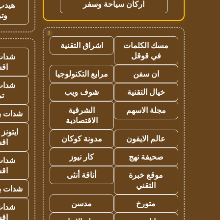
اركان سياحة وسفر
هيدب
وتر
!
مسك الكلمات
اشراق التقنية
في قوقل
شدات
اق
ان سفن
مرابع التكنولوجيا
شدات
خيال التقنية
شوف ويب
تم
مجلة الاسهم
الشرقية
شدات بب
الاقتصادية
ايتونز
عالم الايفون
مدونة كوكان
اق
صحيفة نهج
كار نيوز
شدات
اق
موقع خبرة
أناقة أنثى
التقني
شدات بب
متورخ
مدسن
شدات
اق