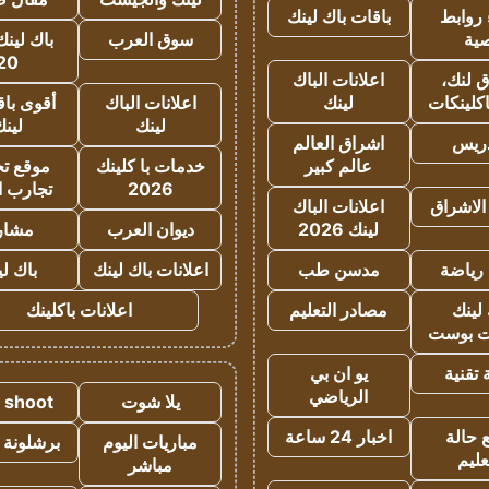
روابط
باقات باك لينك
ية
سوق العرب
باك لينك
20
 لنك،
اعلانات الباك
كلينكات
لينك
اعلانات الباك
أقوى باق
لينك
لين
دريس
اشراق العالم
عالم كبير
خدمات با كلينك
موقع تجا
2026
تجارب ا
الاشراق
اعلانات الباك
لينك 2026
ديوان العرب
مشار
رياضة
مدسن طب
اعلانات باك لينك
باك ل
لينك
مصادر التعليم
اعلانات باكلينك
 بوست
تقنية
يو ان بي
الرياضي
يلا شوت
a shoot
 حالة
اخبار 24 ساعة
مباريات اليوم
برشلونة 
عليم
مباشر