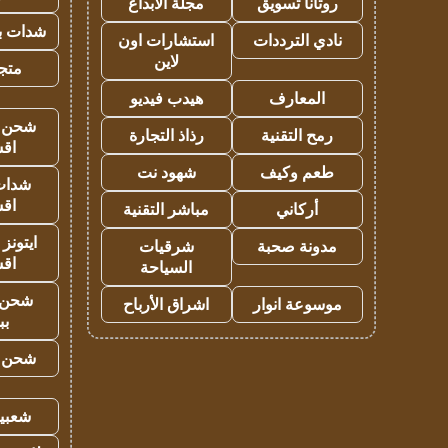
روتانا تسويق
مجلة الابداع
شدات بب
نادي الترددات
استشارات اون
لاين
متجر 
المعارف
هيدب فيديو
شحن يل
رمح التقنية
رذاذ التجارة
اق
طعم وكيف
شهود نت
شدات
اق
أركاني
مباشر التقنية
ايتونز
مدونة صحبة
شرقيات
اق
السياحة
شحن 
موسوعة انوار
اشراق الأرباح
بب
شحن يل
شعبية