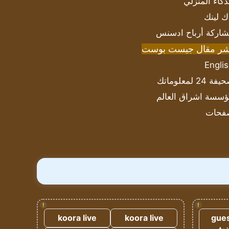
ذكاء المنزلي
ك لينك
اركة أرباح ادسنس
شر مقال جيست بوست
Engli
ة 24 لمعلوماتك
سسة اشراق العالم
فحات
!
!
koora live
koora live
gues
ضيف