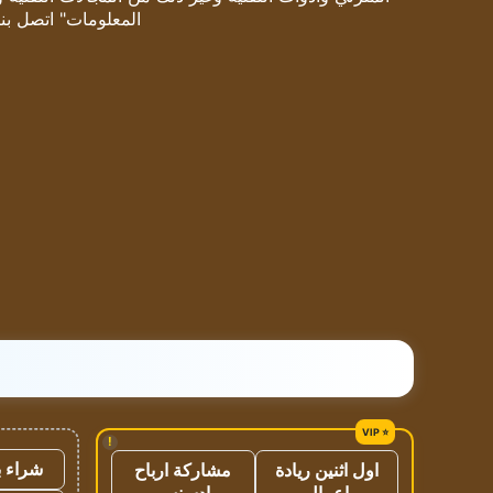
المعلومات" اتصل بنا
!
شراء ب
اول اثنين ريادة
مشاركة ارباح
اعمال
ادسنس