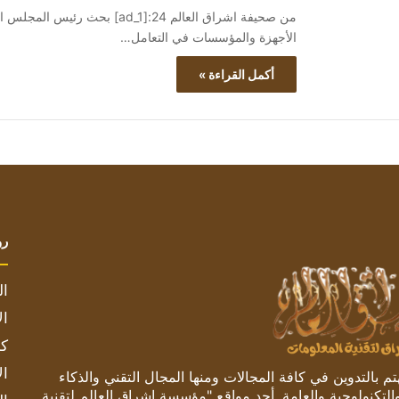
من صحيفة اشراق العالم 24:[ad_1
الأجهزة والمؤسسات في التعامل…
أكمل القراءة »
رو
ال
ال
كم
ال
 بالتدوين في كافة المجالات ومنها المجال التقني والذكاء
والتكنولوجية والعامة. أحد مواقع "مؤسسة اشراق العالم لتقنية