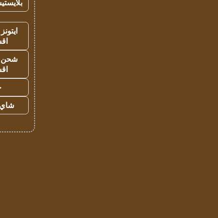
بلايستي
ايتونز
اق
شحن يل
اق
ح
شاي 