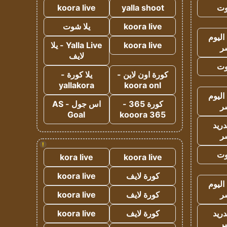
وت
yalla shoot
koora live
koora live
يلا شوت
اليوم
koora live
Yalla Live - يلا
ر
لايف
وت
كورة اون لاين -
يلا كورة -
yallakora
koora onl
اليوم
كورة 365 -
اس جول - AS
ر
Goal
kooora 365
دريد
ر
!
وت
kora live
koora live
كورة لايف
koora live
اليوم
ر
كورة لايف
koora live
دريد
كورة لايف
koora live
ر