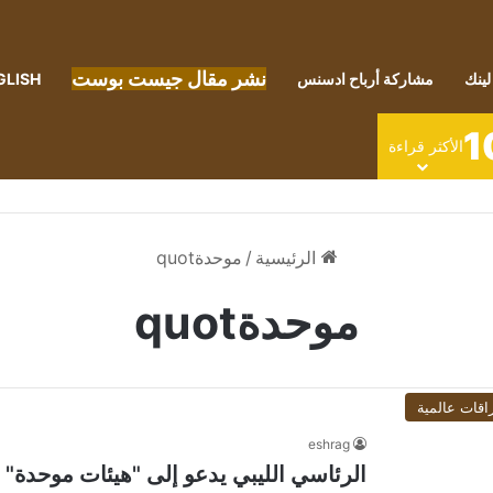
نشر مقال جيست بوست
لينك
مشاركة أرباح ادسنس
GLISH
1
الأكثر قراءة
الرئيسية
/
موحدةquot
موحدةquot
اقات عالمية
eshrag
الرئاسي الليبي يدعو إلى "هيئات موحدة" ل