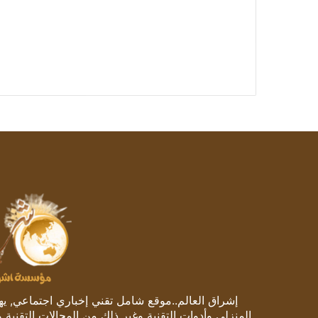
إشراق العالم..موقع شامل تقني إخباري اجتماعي, يهتم
المنزلي وأدوات التقنية وغير ذلك من المجالات التقنية 