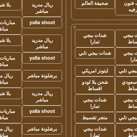
 فنون
صحيفة العالم
ريال مدريد
يلا ش
فيه
مباشر
yalla shoot
مباريات 
!
مباش
 ببجي
شدات ببجي
ريال مدريد
يلا ش
ساط
تمارا
مباشر
 ببجي
شدات ببجي تابي
yalla shoot
مباريات 
ارا
مباش
جي تابي
ايتونز امريكي
برشلونة مباشر
ريال م
 سعودي
شحن يلا لودو
مباش
ساط
اقساط
ريال مدريد
يلا ش
 ببجي
شدات ببجي
مباشر
ساط
تمارا
yalla shoot
مباريات 
جي تابي
متجر تقسيط
مباش
 ببجي
شدات ببجي
برشلونة مباشر
ريال م
ساط
تمارا
مباش