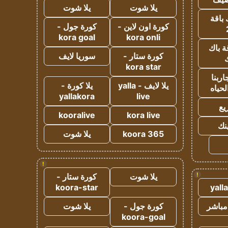
يلا شوت
يلا شوت
 باقة
كورة اون لاين -
كورة جول -
kora goal
kora onli
ة باك
كورة ستار -
سوريا لايف
ك
kora star
ربنا
يلا لايف - yalla
يلا كورة -
لحياه
yallakora
live
يع
kooralive
kora live
ينك
koora 365
يلا شوت
!
!
يلا شوت
كورة ستار -
koora-star
yall
مباشر
كورة جول -
يلا شوت
koora-goal