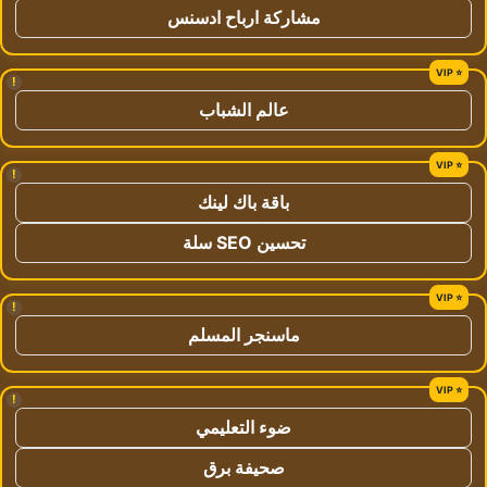
مشاركة ارباح ادسنس
!
عالم الشباب
!
باقة باك لينك
تحسين SEO سلة
!
ماسنجر المسلم
!
ضوء التعليمي
صحيفة برق