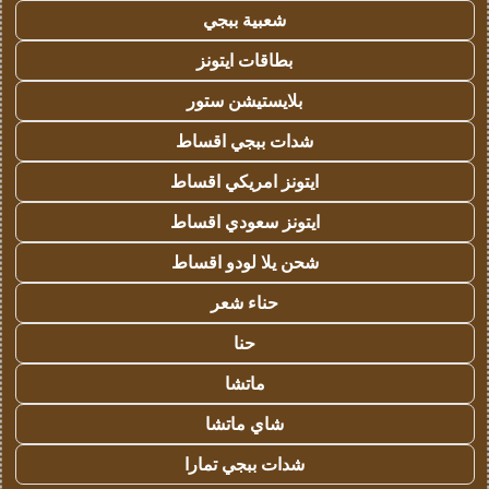
شعبية ببجي
بطاقات ايتونز
بلايستيشن ستور
شدات ببجي اقساط
ايتونز امريكي اقساط
ايتونز سعودي اقساط
شحن يلا لودو اقساط
حناء شعر
حنا
ماتشا
شاي ماتشا
شدات ببجي تمارا