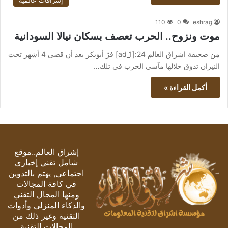
إشراقات عالمية
110
0
eshrag
موت ونزوح.. الحرب تعصف بسكان نيالا السودانية
من صحيفة اشراق العالم 24:[ad_1] فرّ أبوبكر بعد أن قضى 4 أشهر تحت
النيران تذوق خلالها مآسي الحرب في تلك…
أكمل القراءة »
إشراق العالم..موقع
شامل تقني إخباري
اجتماعي, يهتم بالتدوين
في كافة المجالات
ومنها المجال التقني
والذكاء المنزلي وأدوات
التقنية وغير ذلك من
المجالات التقنية