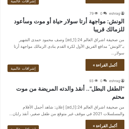
إشراقات عالمية
79
0
eshrag
الونش: مواجهة أرتا سولار حياة أو موت وسأعود
للزمالك قريبا
من صحيفة اشراق العالم 24:[ad_1] وصف محمود حمدى الشهير
بـ”الونش” مدافع الفريق الأول لكرة القدم بنادى الزمالك مواجهة أرتا
سولار…
أكمل القراءة »
إشراقات عالمية
93
0
eshrag
"الطفل البطل".. أنقذ والدته المريضة من موت
محتم
من صحيفة اشراق العالم 24:[ad_1] إعلان: شاهد أجمل الأفلام
والمسلسلات 2021 في موقف غير متوقع من طفل صغير، أنقذ رايان…
أكمل القراءة »