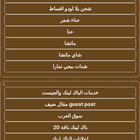
شحن يلا لودو اقساط
حناء شعر
حنا
ماتشا
شاي ماتشا
شدات ببجي تمارا
!
خدمات الباك لينك والجيست
guest post مقال ضيف
سوق العرب
باك لينك باقة 20
اعلانات الباك لينك