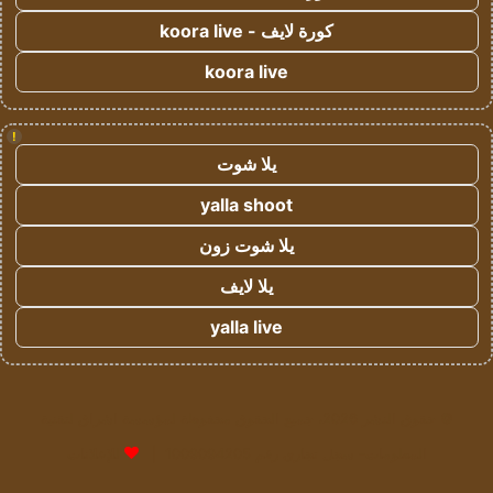
كورة لايف - koora live
koora live
!
يلا شوت
yalla shoot
يلا شوت زون
يلا لايف
yalla live
© حقوق النشر 2026، جميع الحقوق محفوظة لمؤسسة اشراق لتقنية
المعلومات- سجل تجاري رقم 1009094205 |
للإعلانات