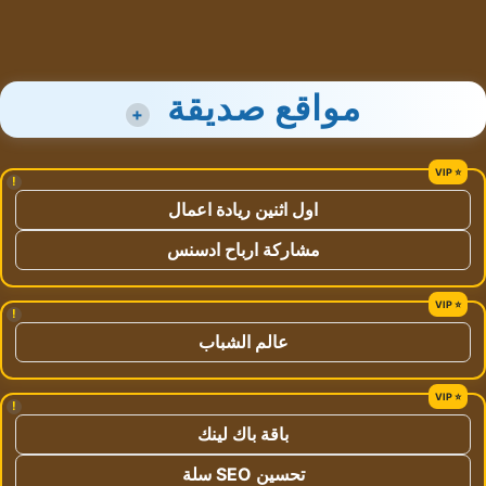
مواقع صديقة
+
!
اول اثنين ريادة اعمال
مشاركة ارباح ادسنس
!
عالم الشباب
!
باقة باك لينك
تحسين SEO سلة