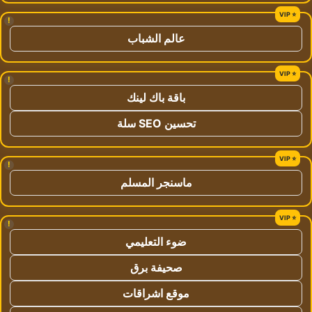
!
عالم الشباب
!
باقة باك لينك
تحسين SEO سلة
!
ماسنجر المسلم
!
ضوء التعليمي
صحيفة برق
موقع اشراقات