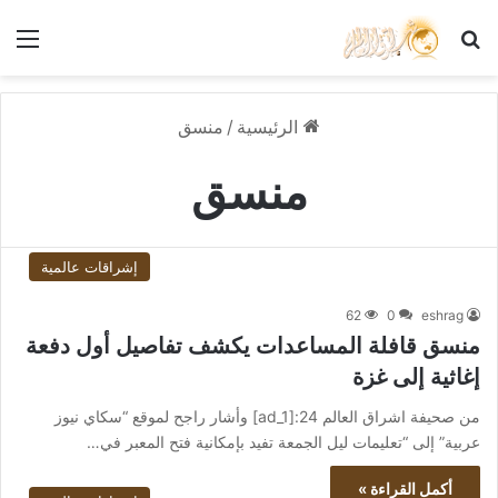
بحث عن
الق
الرئيسية
/
منسق
منسق
إشراقات عالمية
62
0
eshrag
منسق قافلة المساعدات يكشف تفاصيل أول دفعة
إغاثية إلى غزة
من صحيفة اشراق العالم 24:[ad_1] وأشار راجح لموقع “سكاي نيوز
عربية” إلى “تعليمات ليل الجمعة تفيد بإمكانية فتح المعبر في…
أكمل القراءة »