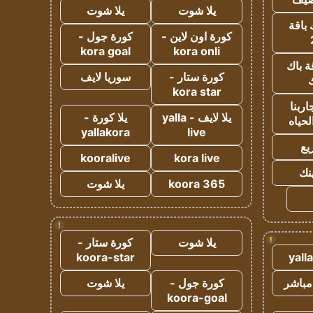
يلا شوت
يلا شوت
 باقة
كورة اون لاين -
كورة جول -
kora goal
kora onli
ة باك
كورة ستار -
سوريا لايف
ك
kora star
ربنا
يلا لايف - yalla
يلا كورة -
لحياه
yallakora
live
يع
kooralive
kora live
ينك
koora 365
يلا شوت
!
!
يلا شوت
كورة ستار -
koora-star
yall
مباشر
كورة جول -
يلا شوت
koora-goal