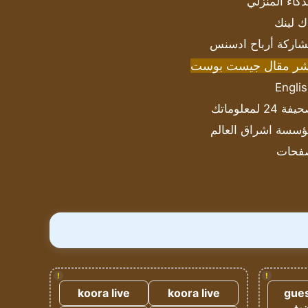
ذكاء المنزلي
ك لينك
اركة أرباح ادسنس
شر مقال جيست بوست
Engli
ة 24 لمعلوماتك
سسة اشراق العالم
فحات
!
!
koora live
koora live
gues
ضيف