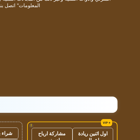
المعلومات" اتصل بنا
!
شراء ب
اول اثنين ريادة
مشاركة ارباح
اعمال
ادسنس