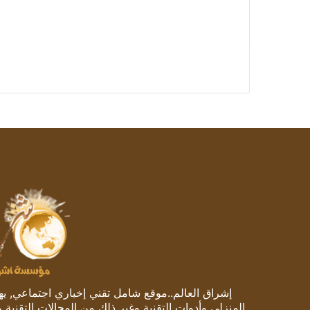
إشراق العالم..موقع شامل تقني إخباري اجتماعي, يهتم
المنزلي وأدوات التقنية وغير ذلك من المجالات التقنية 