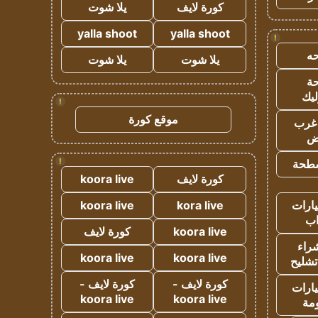
كورة لايف
يلا شوت
yalla shoot
yalla shoot
!
ه
يلا شوت
يلا شوت
ة
ليك
!
موقع كورة
غرب
اض
!
طحة
كورة لايف
koora live
ارات
kora live
koora live
ب
koora live
كورة لايف
راء
koora live
koora live
تشليح
كورة لايف -
كورة لايف -
ارات
koora live
koora live
مة