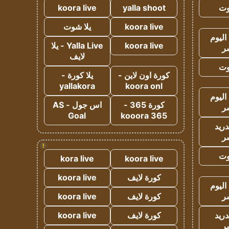
وت
yalla shoot
koora live
koora live
يلا شوت
اليوم
koora live
Yalla Live - يلا
ر
لايف
وت
كورة اون لاين -
يلا كورة -
yallakora
koora onl
اليوم
كورة 365 -
اس جول - AS
ر
Goal
kooora 365
دريد
ر
!
وت
kora live
koora live
كورة لايف
koora live
اليوم
ر
كورة لايف
koora live
دريد
كورة لايف
koora live
ر