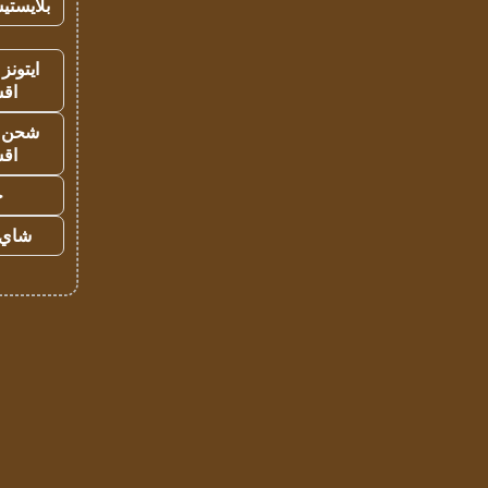
بلايستي
ايتونز
اق
شحن يل
اق
ح
شاي 