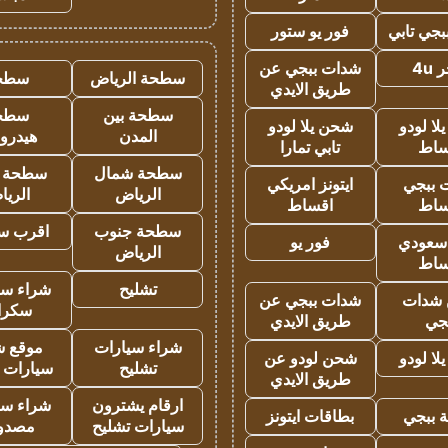
جي تابي
فور يو ستور
4u
شدات ببجي عن
سطحة الرياض
سطح
طريق الايدي
سطحة بين
سطح
ا لودو
شحن يلا لودو
المدن
هيدرو
ساط
تابي تمارا
سطحة شمال
سطحة 
 ببجي
ايتونز امريكي
الرياض
الري
ساط
اقساط
سطحة جنوب
اقرب س
 سعودي
فور يو
الرياض
ساط
تشليح
شراء سي
شدات
شدات ببجي عن
سكرا
جي
طريق الايدي
شراء سيارات
موقع ش
ا لودو
شحن لودو عن
تشليح
سيارات 
طريق الايدي
ارقام يشترون
شراء سي
 ببجي
بطاقات ايتونز
سيارات تشليح
مصدو