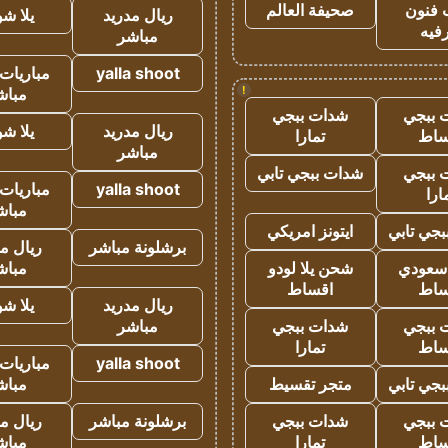
 فنون
صحيفة العالم
ريال مدريد
يلا ش
فيه
مباشر
yalla shoot
مباريات 
!
مباش
 ببجي
شدات ببجي
ريال مدريد
يلا ش
ساط
تمارا
مباشر
 ببجي
شدات ببجي تابي
yalla shoot
مباريات 
ارا
مباش
جي تابي
ايتونز امريكي
برشلونة مباشر
ريال م
 سعودي
شحن يلا لودو
مباش
ساط
اقساط
ريال مدريد
يلا ش
 ببجي
شدات ببجي
مباشر
ساط
تمارا
yalla shoot
مباريات 
جي تابي
متجر تقسيط
مباش
 ببجي
شدات ببجي
برشلونة مباشر
ريال م
ساط
تمارا
مباش