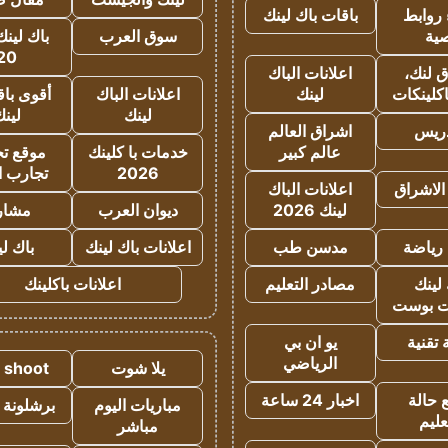
روابط
باقات باك لينك
ية
سوق العرب
باك لينك
20
 لنك،
اعلانات الباك
كلينكات
لينك
اعلانات الباك
أقوى باق
لينك
لين
دريس
اشراق العالم
عالم كبير
خدمات با كلينك
موقع تجا
2026
تجارب ا
الاشراق
اعلانات الباك
لينك 2026
ديوان العرب
مشار
رياضة
مدسن طب
اعلانات باك لينك
باك ل
لينك
مصادر التعليم
اعلانات باكلينك
 بوست
تقنية
يو ان بي
الرياضي
يلا شوت
a shoot
 حالة
اخبار 24 ساعة
مباريات اليوم
برشلونة 
عليم
مباشر