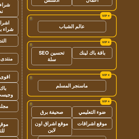
شراء 
نص
!
اشراق
عالم الشباب
شراء با
الت
!
باقة باك لينك
تحسين SEO
منتدى 
سلة
اقوى 
!
ماسنجر المسلم
باك 
وجيست
!
مجلة 
ضوء التعليمي
صحيفة برق
موقع اشراقات
موقع اشراق اون
موقع
لاين
للت