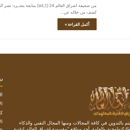
من صحيفة اشراق العالم 24:[ad_1]
كشف من خلاله عن…
أكمل القراءة »
رو
ال
ال
كم
ال
 بالتدوين في كافة المجالات ومنها المجال التقني والذكاء
والتكنولوجية والعامة. أحد مواقع "مؤسسة اشراق العالم لتقنية