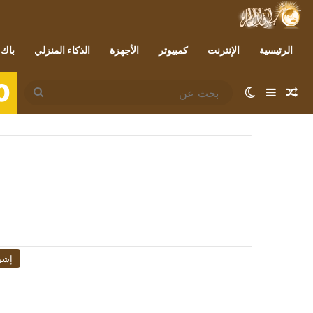
الرئيسية
الإنترنت
كمبيوتر
الأجهزة
الذكاء المنزلي
باك 
0
مقال عشوائي
إضافة عمود جانبي
الوضع المظلم
بحث
عن
إشر