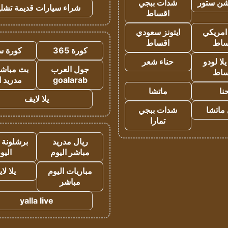
شن ستور
شدات ببجي
شراء سيارات قديمة تشلي
اقساط
 امريكي
ايتونز سعودي
ساط
اقساط
كورة 365
كورة س
ا لودو
حناء شعر
جول العرب
بث مباشر
ساط
goalarab
مدريد ا
نا
ماتشا
يلا لايف
ماتشا
شدات ببجي
تمارا
ريال مدريد
برشلونة 
مباشر اليوم
اليو
مباريات اليوم
يلا لا
مباشر
yalla live