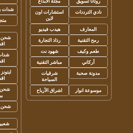
روتانا تسويق
مجلة الابداع
شدات بب
نادي الترددات
استشارات اون
لاين
متجر 
المعارف
هيدب فيديو
شحن يل
رمح التقنية
رذاذ التجارة
اق
طعم وكيف
شهود نت
شدات
اق
أركاني
مباشر التقنية
ايتونز
مدونة صحبة
شرقيات
اق
السياحة
شحن 
موسوعة انوار
اشراق الأرباح
بب
شحن يل
شعبية