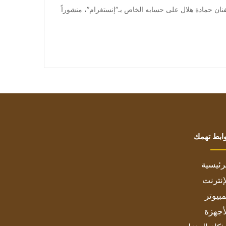
 متابعة بتجــرد: نشر الفنان حمادة هلال على حسابه الخاص بـ”إنستغرام”، منشوراً
ابط تهمك
رئيسية
إنترنت
بيوتر
أجهزة