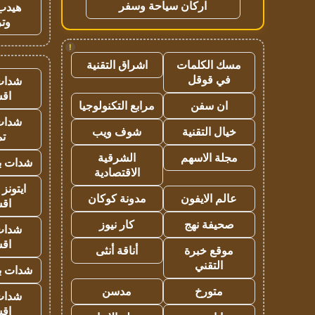
اركان سياحة وسفر
هيدب
وتر
!
مسك الكلمات
اشراق التقنية
في قوقل
شدات
اق
ان سفن
مرابع التكنولوجيا
شدات
خيال التقنية
شوف ويب
تم
مجلة الاسهم
الشرقية
شدات بب
الاقتصادية
ايتونز
عالم الايفون
مدونة كوكان
اق
صحيفة نهج
كار نيوز
شدات
اق
موقع خبرة
أناقة أنثى
التقني
شدات بب
متورخ
مدسن
شدات
اق