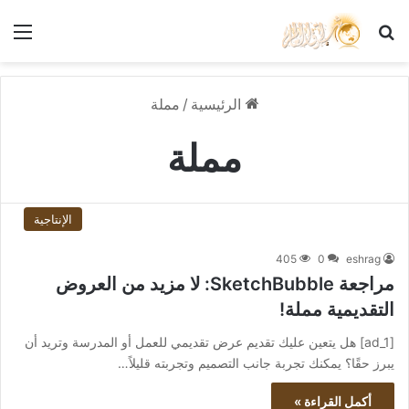
بحث عن
الق
الرئيسية
/
مملة
مملة
الإنتاجية
405
0
eshrag
مراجعة SketchBubble: لا مزيد من العروض
التقديمية مملة!
[ad_1] هل يتعين عليك تقديم عرض تقديمي للعمل أو المدرسة وتريد أن
يبرز حقًا؟ يمكنك تجربة جانب التصميم وتجربته قليلاً…
أكمل القراءة »