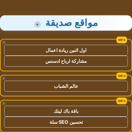
مواقع صديقة
+
!
اول اثنين ريادة اعمال
مشاركة ارباح ادسنس
!
عالم الشباب
!
باقة باك لينك
تحسين SEO سلة