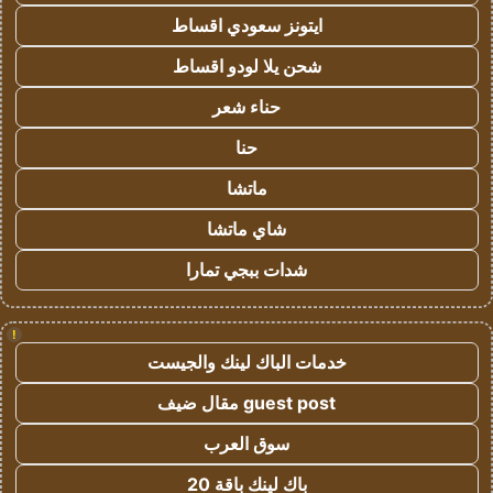
ايتونز سعودي اقساط
شحن يلا لودو اقساط
حناء شعر
حنا
ماتشا
شاي ماتشا
شدات ببجي تمارا
!
خدمات الباك لينك والجيست
guest post مقال ضيف
سوق العرب
باك لينك باقة 20