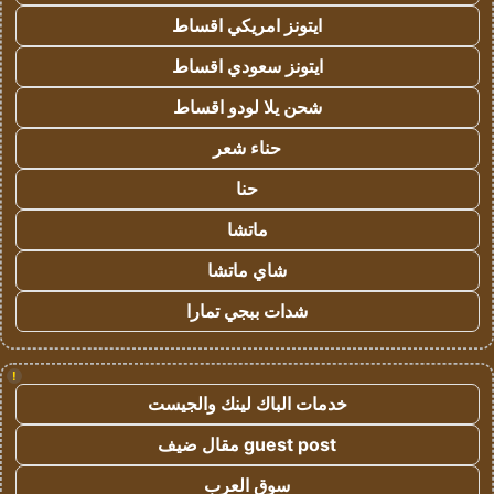
ايتونز امريكي اقساط
ايتونز سعودي اقساط
شحن يلا لودو اقساط
حناء شعر
حنا
ماتشا
شاي ماتشا
شدات ببجي تمارا
!
خدمات الباك لينك والجيست
guest post مقال ضيف
سوق العرب