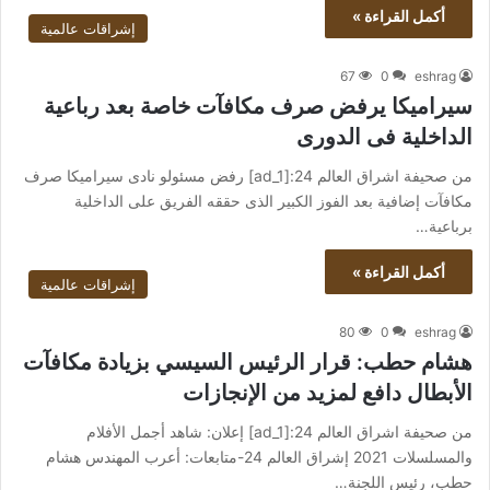
أكمل القراءة »
إشراقات عالمية
67
0
eshrag
سيراميكا يرفض صرف مكافآت خاصة بعد رباعية
الداخلية فى الدورى
من صحيفة اشراق العالم 24:[ad_1] رفض مسئولو نادى سيراميكا صرف
مكافآت إضافية بعد الفوز الكبير الذى حققه الفريق على الداخلية
برباعية…
أكمل القراءة »
إشراقات عالمية
80
0
eshrag
هشام حطب: قرار الرئيس السيسي بزيادة مكافآت
الأبطال دافع لمزيد من الإنجازات
من صحيفة اشراق العالم 24:[ad_1] إعلان: شاهد أجمل الأفلام
والمسلسلات 2021 إشراق العالم 24-متابعات: أعرب المهندس هشام
حطب، رئيس اللجنة…