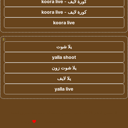
كورة لايف - koora live
كورة لايف - koora live
koora live
!
يلا شوت
yalla shoot
يلا شوت زون
يلا لايف
yalla live
© حقوق النشر 2026، جميع الحقوق محفوظة لمؤسسة اشراق لتقنية
المعلومات- سجل تجاري رقم 1009094205 |
للإعلانات