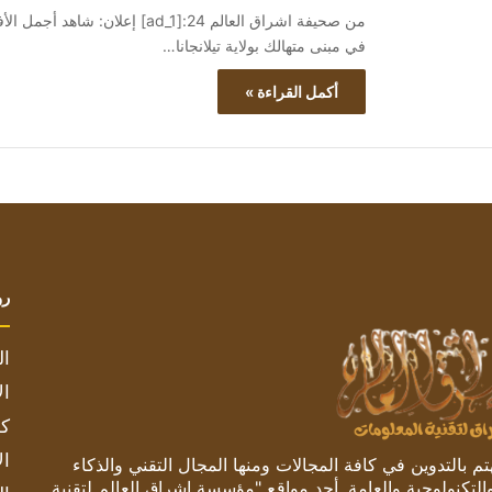
في مبنى متهالك بولاية تيلانجانا…
أكمل القراءة »
رو
ال
ال
كم
ال
 بالتدوين في كافة المجالات ومنها المجال التقني والذكاء
والتكنولوجية والعامة. أحد مواقع "مؤسسة اشراق العالم لتقنية