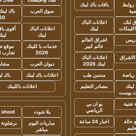
روابط
باقات باك لينك
ية
سوق العرب
باك لينك
20
 لنك،
اعلانات الباك
كلينكات
لينك
اعلانات الباك
أقوى باق
لينك
لين
دريس
اشراق العالم
عالم كبير
خدمات با كلينك
موقع تجا
2026
تجارب ا
الاشراق
اعلانات الباك
لينك 2026
ديوان العرب
مشار
رياضة
مدسن طب
اعلانات باك لينك
باك ل
لينك
مصادر التعليم
اعلانات باكلينك
 بوست
تقنية
يو ان بي
الرياضي
يلا شوت
a shoot
 حالة
اخبار 24 ساعة
مباريات اليوم
برشلونة 
عليم
مباشر