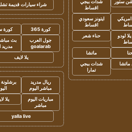
شن ستور
شدات ببجي
شراء سيارات قديمة تشلي
اقساط
 امريكي
ايتونز سعودي
ساط
اقساط
كورة 365
كورة س
ا لودو
حناء شعر
جول العرب
بث مباشر
ساط
goalarab
مدريد ا
نا
ماتشا
يلا لايف
ماتشا
شدات ببجي
تمارا
ريال مدريد
برشلونة 
مباشر اليوم
اليو
مباريات اليوم
يلا لا
مباشر
yalla live