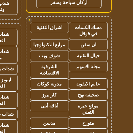
اركان سياحة وسفر
هيدب
وتر
!
مسك الكلمات
اشراق التقنية
في قوقل
شدات
اق
ان سفن
مرابع التكنولوجيا
شدات
خيال التقنية
شوف ويب
تم
مجلة الاسهم
الشرقية
شدات بب
الاقتصادية
ايتونز
عالم الايفون
مدونة كوكان
اق
صحيفة نهج
كار نيوز
شدات
اق
موقع خبرة
أناقة أنثى
التقني
شدات بب
متورخ
مدسن
شدات
اق