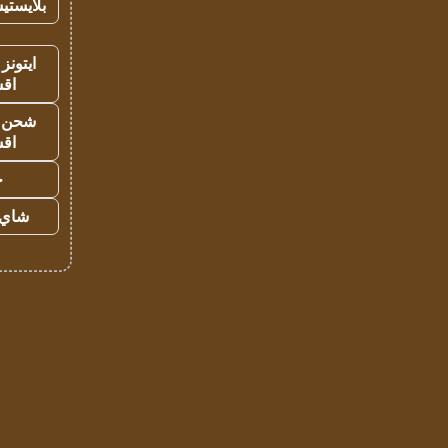
بلايستي
ايتونز
اق
شحن يل
اق
ح
شاي 