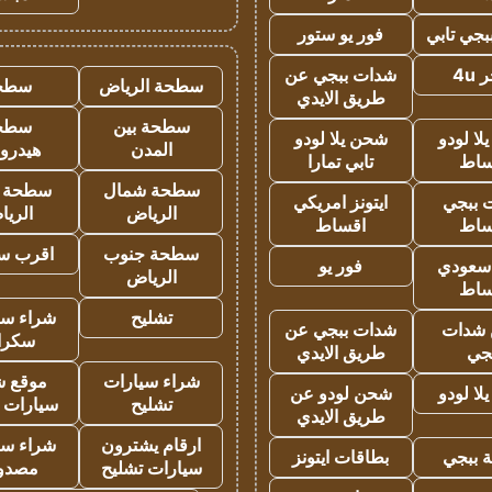
جي تابي
فور يو ستور
4u
شدات ببجي عن
سطحة الرياض
سطح
طريق الايدي
سطحة بين
سطح
ا لودو
شحن يلا لودو
المدن
هيدرو
ساط
تابي تمارا
سطحة شمال
سطحة 
 ببجي
ايتونز امريكي
الرياض
الري
ساط
اقساط
سطحة جنوب
اقرب س
 سعودي
فور يو
الرياض
ساط
تشليح
شراء سي
شدات
شدات ببجي عن
سكرا
جي
طريق الايدي
شراء سيارات
موقع ش
ا لودو
شحن لودو عن
تشليح
سيارات 
طريق الايدي
ارقام يشترون
شراء سي
 ببجي
بطاقات ايتونز
سيارات تشليح
مصدو