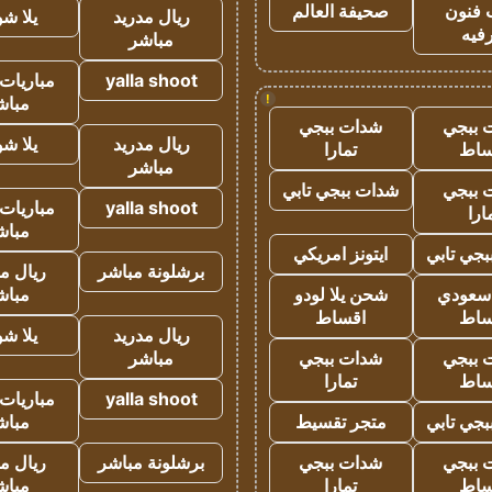
 فنون
صحيفة العالم
ريال مدريد
يلا ش
فيه
مباشر
yalla shoot
مباريات 
!
مباش
 ببجي
شدات ببجي
ريال مدريد
يلا ش
ساط
تمارا
مباشر
 ببجي
شدات ببجي تابي
yalla shoot
مباريات 
ارا
مباش
جي تابي
ايتونز امريكي
برشلونة مباشر
ريال م
 سعودي
شحن يلا لودو
مباش
ساط
اقساط
ريال مدريد
يلا ش
 ببجي
شدات ببجي
مباشر
ساط
تمارا
yalla shoot
مباريات 
جي تابي
متجر تقسيط
مباش
 ببجي
شدات ببجي
برشلونة مباشر
ريال م
ساط
تمارا
مباش