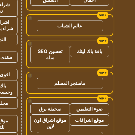
شراء 
نص
!
اشراق
عالم الشباب
شراء با
الت
!
باقة باك لينك
تحسين SEO
منتدى 
سلة
اقوى 
!
ماسنجر المسلم
باك 
وجيست
!
مجلة 
ضوء التعليمي
صحيفة برق
موقع اشراقات
موقع اشراق اون
موقع
لاين
للت