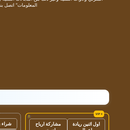
المعلومات" اتصل بنا
!
شراء ب
اول اثنين ريادة
مشاركة ارباح
اعمال
ادسنس