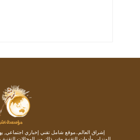
إشراق العالم..موقع شامل تقني إخباري اجتماعي, يهتم
المنزلي وأدوات التقنية وغير ذلك من المجالات التقنية 