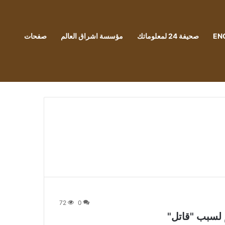
EN
صحيفة 24 لمعلوماتك
مؤسسة اشراق العالم
صفحات
72
0
م لسبب "قاتل"