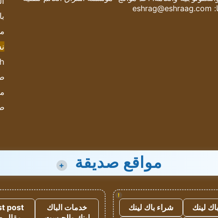
ال
:
eshrag@eshraag.com
با
مش
ن
sh
صحيف
مؤ
ص
مواقع صديقة
+
!
اك لينك
شراء باك لينك
خدمات الباك
t post
لينك والجيست
مقال 