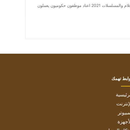
من صحيفة اشراق العالم 24:[ad_1] إعلان: شاهد أجمل الأفلام والمسلسلات 2021 اعتاد موظفون حكوميون يعملون
ابط تهمك
رئيسية
إنترنت
بيوتر
أجهزة