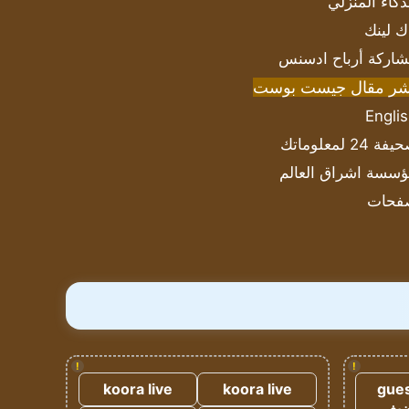
ذكاء المنزلي
ك لينك
اركة أرباح ادسنس
شر مقال جيست بوست
Engli
ة 24 لمعلوماتك
سسة اشراق العالم
فحات
!
!
koora live
koora live
gues
ضيف