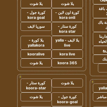
يلا شوت
يلا شوت
 باقة
كورة اون لاين -
كورة جول -
kora goal
kora onli
ة باك
كورة ستار -
سوريا لايف
ك
kora star
ربنا
يلا لايف - yalla
يلا كورة -
لحياه
yallakora
live
يع
kooralive
kora live
ينك
koora 365
يلا شوت
!
!
يلا شوت
كورة ستار -
koora-star
yall
مباشر
كورة جول -
يلا شوت
koora-goal