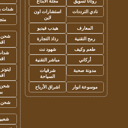
روتانا تسويق
مجلة الابداع
شدات بب
نادي الترددات
استشارات اون
لاين
متجر 
المعارف
هيدب فيديو
شحن يل
رمح التقنية
رذاذ التجارة
اق
طعم وكيف
شهود نت
شدات
اق
أركاني
مباشر التقنية
ايتونز
مدونة صحبة
شرقيات
اق
السياحة
شحن 
موسوعة انوار
اشراق الأرباح
بب
شحن يل
شعبية