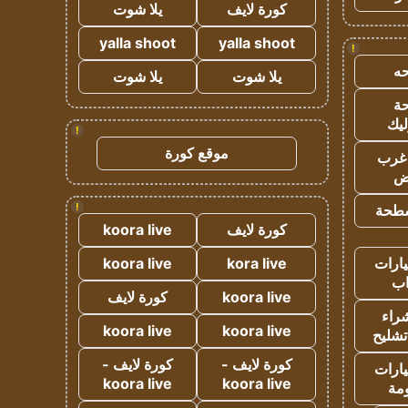
كورة لايف
يلا شوت
yalla shoot
yalla shoot
!
ه
يلا شوت
يلا شوت
ة
ليك
!
موقع كورة
غرب
اض
!
طحة
كورة لايف
koora live
ارات
kora live
koora live
ب
koora live
كورة لايف
راء
koora live
koora live
تشليح
كورة لايف -
كورة لايف -
ارات
koora live
koora live
مة