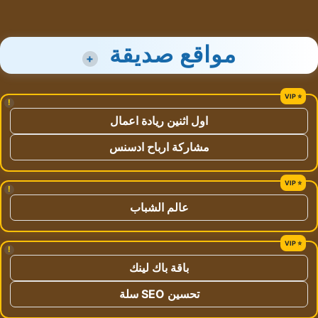
مواقع صديقة
+
!
اول اثنين ريادة اعمال
مشاركة ارباح ادسنس
!
عالم الشباب
!
باقة باك لينك
تحسين SEO سلة