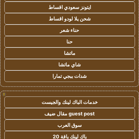
ايتونز سعودي اقساط
شحن يلا لودو اقساط
حناء شعر
حنا
ماتشا
شاي ماتشا
شدات ببجي تمارا
!
خدمات الباك لينك والجيست
guest post مقال ضيف
سوق العرب
باك لينك باقة 20