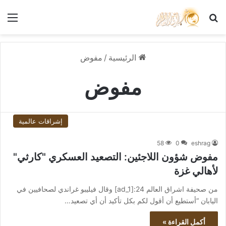
بحث عن
الق
الرئيسية
/
مفوض
مفوض
إشراقات عالمية
58
0
eshrag
مفوض شؤون اللاجئين: التصعيد العسكري "كارثي"
لأهالي غزة
من صحيفة اشراق العالم 24:[ad_1] وقال فيليبو غراندي لصحافيين في
اليابان “أستطيع أن أقول لكم بكل تأكيد أن أي تصعيد…
أكمل القراءة »