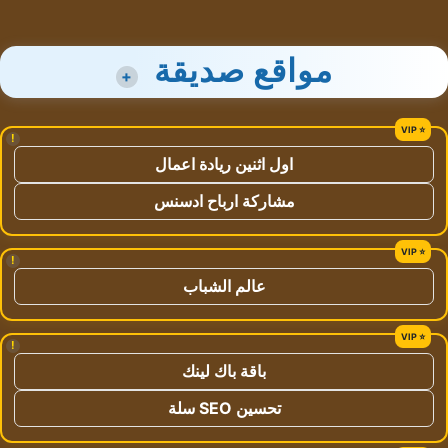
مواقع صديقة
+
!
اول اثنين ريادة اعمال
مشاركة ارباح ادسنس
!
عالم الشباب
!
باقة باك لينك
تحسين SEO سلة