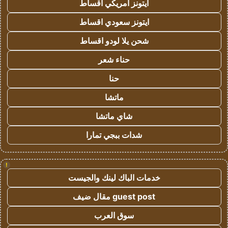
ايتونز امريكي اقساط
ايتونز سعودي اقساط
شحن يلا لودو اقساط
حناء شعر
حنا
ماتشا
شاي ماتشا
شدات ببجي تمارا
!
خدمات الباك لينك والجيست
guest post مقال ضيف
سوق العرب