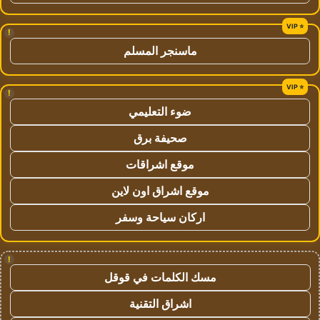
!
ماسنجر المسلم
!
ضوء التعليمي
صحيفة برق
موقع اشراقات
موقع اشراق اون لاين
اركان سياحة وسفر
!
مسك الكلمات في قوقل
اشراق التقنية