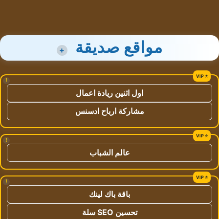
مواقع صديقة
+
!
اول اثنين ريادة اعمال
مشاركة ارباح ادسنس
!
عالم الشباب
!
باقة باك لينك
تحسين SEO سلة