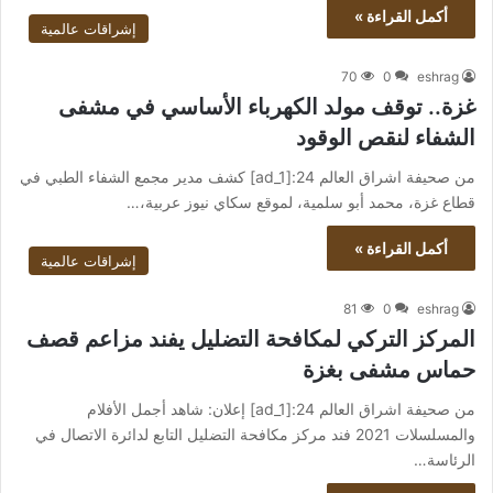
أكمل القراءة »
إشراقات عالمية
70
0
eshrag
غزة.. توقف مولد الكهرباء الأساسي في مشفى
الشفاء لنقص الوقود
من صحيفة اشراق العالم 24:[ad_1] كشف مدير مجمع الشفاء الطبي في
قطاع غزة، محمد أبو سلمية، لموقع سكاي نيوز عربية،…
أكمل القراءة »
إشراقات عالمية
81
0
eshrag
المركز التركي لمكافحة التضليل يفند مزاعم قصف
حماس مشفى بغزة
من صحيفة اشراق العالم 24:[ad_1] إعلان: شاهد أجمل الأفلام
والمسلسلات 2021 فند مركز مكافحة التضليل التابع لدائرة الاتصال في
الرئاسة…