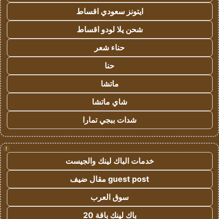
ايتونز سعودي اقساط
شحن يلا لودو اقساط
حناء شعر
حنا
ماتشا
شاي ماتشا
شدات ببجي تمارا
!
خدمات الباك لينك والجيست
guest post مقال ضيف
سوق العرب
باك لينك باقة 20