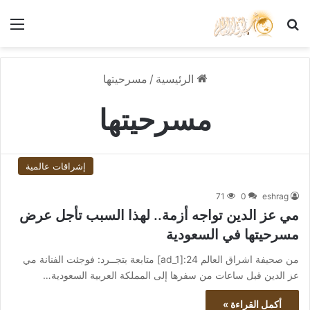
بحث عن
الق
الرئيسية
/
مسرحيتها
مسرحيتها
إشراقات عالمية
71
0
eshrag
مي عز الدين تواجه أزمة.. لهذا السبب تأجل عرض
مسرحيتها في السعودية
من صحيفة اشراق العالم 24:[ad_1] متابعة بتجــرد: فوجئت الفنانة مي
عز الدين قبل ساعات من سفرها إلى المملكة العربية السعودية…
أكمل القراءة »