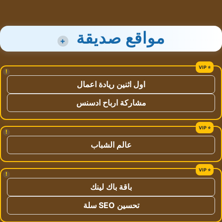
مواقع صديقة
+
!
اول اثنين ريادة اعمال
مشاركة ارباح ادسنس
!
عالم الشباب
!
باقة باك لينك
تحسين SEO سلة