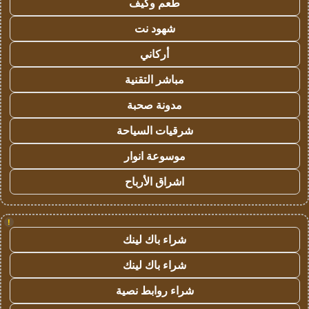
طعم وكيف
شهود نت
أركاني
مباشر التقنية
مدونة صحبة
شرقيات السياحة
موسوعة انوار
اشراق الأرباح
!
شراء باك لينك
شراء باك لينك
شراء روابط نصية