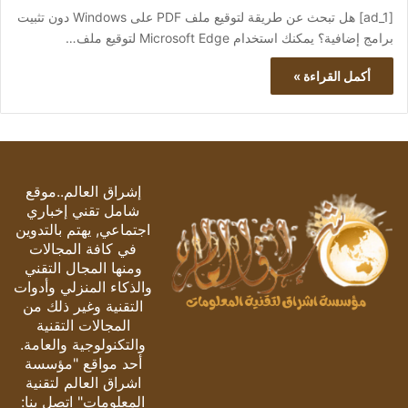
[ad_1] هل تبحث عن طريقة لتوقيع ملف PDF على Windows دون تثبيت
برامج إضافية؟ يمكنك استخدام Microsoft Edge لتوقيع ملف…
أكمل القراءة »
إشراق العالم..موقع
شامل تقني إخباري
اجتماعي, يهتم بالتدوين
في كافة المجالات
ومنها المجال التقني
والذكاء المنزلي وأدوات
التقنية وغير ذلك من
المجالات التقنية
والتكنولوجية والعامة.
أحد مواقع "مؤسسة
اشراق العالم لتقنية
المعلومات" اتصل بنا: