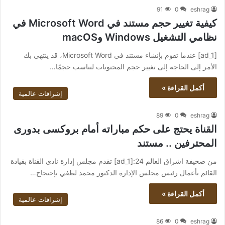
91
0
eshrag
كيفية تغيير حجم مستند في Microsoft Word في
نظامي التشغيل Windows وmacOS
[ad_1] عندما تقوم بإنشاء مستند في Microsoft Word، قد ينتهي بك
الأمر إلى الحاجة إلى تغيير حجم المحتويات لتناسب حجمًا…
أكمل القراءة »
إشراقات عالمية
89
0
eshrag
القناة يحتج على حكم مباراته أمام بروكسى بدورى
المحترفين .. مستند
من صحيفة اشراق العالم 24:[ad_1] تقدم مجلس إدارة نادى القناة بقيادة
القائم بأعمال رئيس مجلس الإدارة الدكتور محمد لطفي بإحتجاج…
أكمل القراءة »
إشراقات عالمية
86
0
eshrag