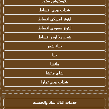
بلايستيشن ستور
شدات ببجي اقساط
ايتونز امريكي اقساط
ايتونز سعودي اقساط
شحن يلا لودو اقساط
حناء شعر
حنا
ماتشا
شاي ماتشا
شدات ببجي تمارا
!
خدمات الباك لينك والجيست