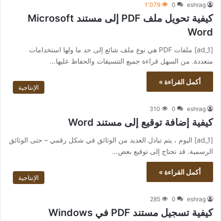
1٬079
0
eshrag
كيفية تحويل ملف PDF إلى مستند Microsoft
Word
[ad_1] ملفات PDF هي نوع ملف شائع إلى حد ما ولها استخدامات
متعددة. من السهل قراءة جميع التنسيقات والحفاظ عليها…
أكمل القراءة »
الإنتاجية
310
0
eshrag
كيفية إضافة توقيع إلى مستند Word
[ad_1] اليوم ، يتم تبادل العديد من الوثائق في شكل رقمي – حتى الوثائق
الرسمية. قد تحتاج إلى توقيع بعض…
أكمل القراءة »
الإنتاجية
285
0
eshrag
كيفية تسجيل مستند PDF في Windows