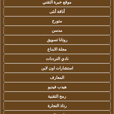
موقع خبرة التقني
أناقة أنثى
متورخ
مدسن
روتانا تسويق
مجلة الابداع
نادي الترددات
استشارات اون لاين
المعارف
هيدب فيديو
رمح التقنية
رذاذ التجارة