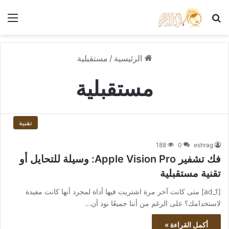
بحث عن
الق
الرئيسية
/
مستقبلية
مستقبلية
تقنية
188
0
eshrag
فك تشفير Apple Vision Pro: وسيلة للتحايل أو
تقنية مستقبلية
[ad_1] متى كانت آخر مرة اشتريت فيها أداة لمجرد أنها كانت مفيدة
لاستخدامك؟ على الرغم من أننا جميعًا نود أن…
أكمل القراءة »