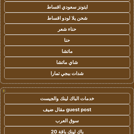
ايتونز سعودي اقساط
شحن يلا لودو اقساط
حناء شعر
حنا
ماتشا
شاي ماتشا
شدات ببجي تمارا
!
خدمات الباك لينك والجيست
guest post مقال ضيف
سوق العرب
باك لينك باقة 20