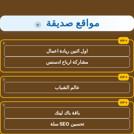
مواقع صديقة
+
!
اول اثنين ريادة اعمال
مشاركة ارباح ادسنس
!
عالم الشباب
!
باقة باك لينك
تحسين SEO سلة