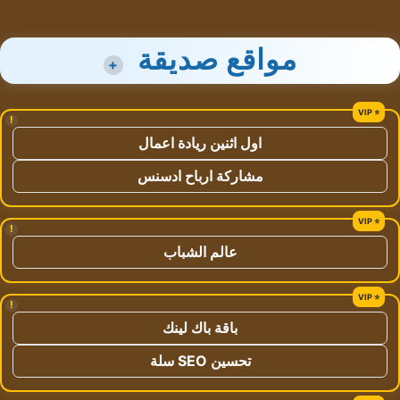
مواقع صديقة
+
!
اول اثنين ريادة اعمال
مشاركة ارباح ادسنس
!
عالم الشباب
!
باقة باك لينك
تحسين SEO سلة