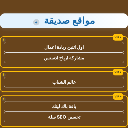
مواقع صديقة
+
!
اول اثنين ريادة اعمال
مشاركة ارباح ادسنس
!
عالم الشباب
!
باقة باك لينك
تحسين SEO سلة