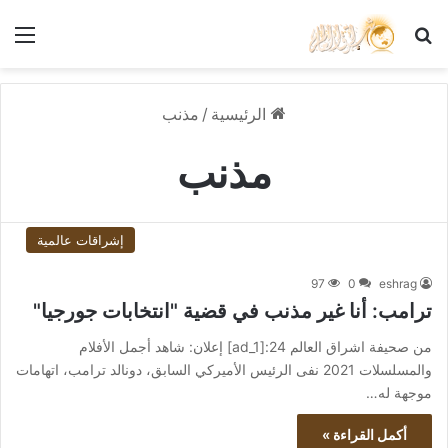
بحث عن
الق
الرئيسية
/
مذنب
مذنب
إشراقات عالمية
97
0
eshrag
ترامب: أنا غير مذنب في قضية "انتخابات جورجيا"
من صحيفة اشراق العالم 24:[ad_1] إعلان: شاهد أجمل الأفلام
والمسلسلات 2021 نفى الرئيس الأميركي السابق، دونالد ترامب، اتهامات
موجهة له…
أكمل القراءة »