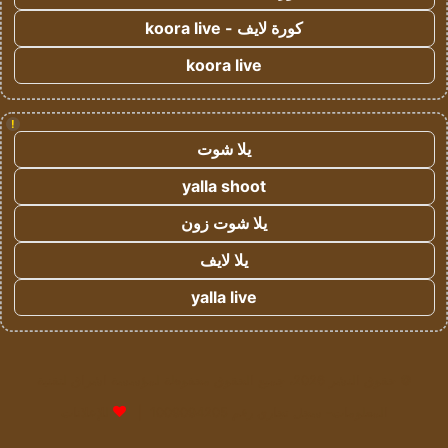
كورة لايف - koora live
koora live
!
يلا شوت
yalla shoot
يلا شوت زون
يلا لايف
yalla live
© حقوق النشر 2026، جميع الحقوق محفوظة لمؤسسة اشراق لتقنية
المعلومات- سجل تجاري رقم 1009094205 |
للإعلانات