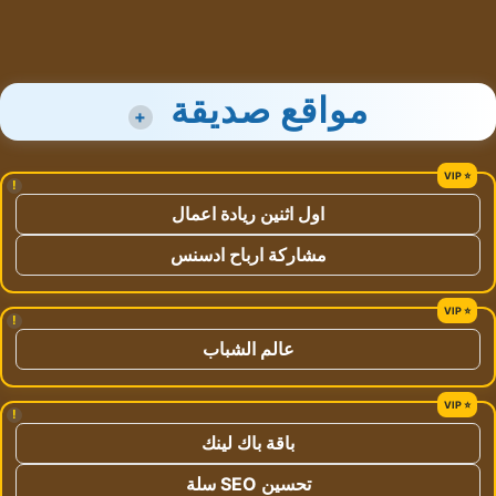
مواقع صديقة
+
!
اول اثنين ريادة اعمال
مشاركة ارباح ادسنس
!
عالم الشباب
!
باقة باك لينك
تحسين SEO سلة